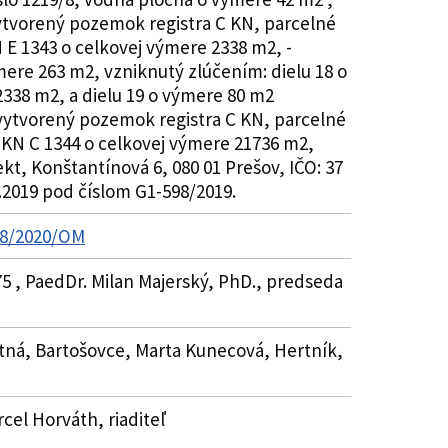
tvorený pozemok registra C KN, parcelné
E 1343 o celkovej výmere 2338 m2, -
ere 263 m2, vzniknutý zlúčením: dielu 18 o
38 m2, a dielu 19 o výmere 80 m2
ytvorený pozemok registra C KN, parcelné
KN C 1344 o celkovej výmere 21736 m2,
, Konštantínová 6, 080 01 Prešov, IČO: 37
2019 pod číslom G1-598/2019.
208/2020/OM
75 , PaedDr. Milan Majerský, PhD., predseda
Kutná, Bartošovce, Marta Kunecová, Hertník,
rcel Horváth, riaditeľ