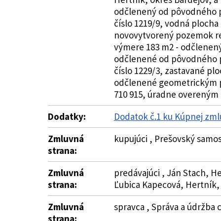
odčlenený od pôvodného p
číslo 1219/9, vodná ploch
novovytvorený pozemok regi
výmere 183 m2 - odčlenený
odčlenené od pôvodného p
číslo 1229/3, zastavané p
odčlenené geometrickým pl
710 915, úradne overeným 
Dodatky:
Dodatok č.1 ku Kúpnej zml
Zmluvná
kupujúci , Prešovský samos
strana:
Zmluvná
predávajúci , Ján Stach, H
strana:
Ľubica Kapecová, Hertník,
Zmluvná
spravca , Správa a údržba c
strana: