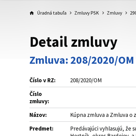
Úradná tabuľa
Zmluvy PSK
Zmluvy
29
Detail zmluvy
Zmluva: 208/2020/OM
Číslo v RZ:
208/2020/OM
Číslo
zmluvy:
Názov:
Kúpna zmluva a Zmluva o z
Predmet:
Predávajúci vyhlasujú, že 
Hertník, okres Bardejov, a