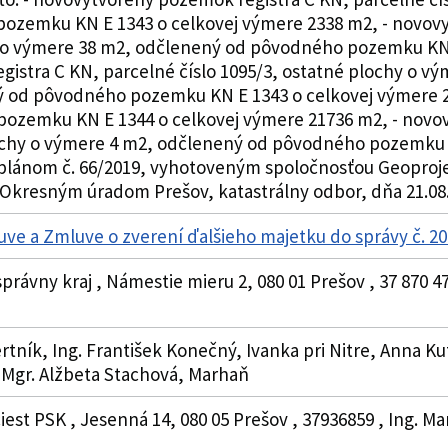
ozemku KN E 1343 o celkovej výmere 2338 m2, - novovy
a o výmere 38 m2, odčlenený od pôvodného pozemku KN 
stra C KN, parcelné číslo 1095/3, ostatné plochy o vým
 od pôvodného pozemku KN E 1343 o celkovej výmere 23
ozemku KN E 1344 o celkovej výmere 21736 m2, - novov
lochy o výmere 4 m2, odčlenený od pôvodného pozemku 
ánom č. 66/2019, vyhotoveným spoločnosťou Geoprojekt
Okresným úradom Prešov, katastrálny odbor, dňa 21.08.
uve a Zmluve o zverení ďalšieho majetku do správy č. 
právny kraj , Námestie mieru 2, 080 01 Prešov , 37 870 4
ertník, Ing. František Konečný, Ivanka pri Nitre, Anna 
 Mgr. Alžbeta Stachová, Marhaň
iest PSK , Jesenná 14, 080 05 Prešov , 37936859 , Ing. Ma