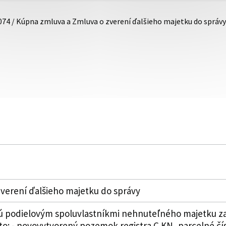
074 / Kúpna zmluva a Zmluva o zverení ďalšieho majetku do správy
verení ďalšieho majetku do správy
sú podielovým spoluvlastníkmi nehnuteľného majetku zap
 to: - novovytvorený pozemok registra C KN, parcelné čí