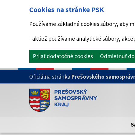
Cookies na stránke PSK
Používame základné cookies súbory, aby mo
Taktiež používame analytické súbory, akcep
Prijať dodatočné cookies
Odmietnuť do
PRESKOČIŤ NA HLAVNÝ OBSAH
Oficiálna stránka
Prešovského samosprávn
Doména psk.sk je oficiálna
Toto je oficiálna webová stránka Prešovsk
Oficiálne stránky využívajú doménu psk.sk.
S