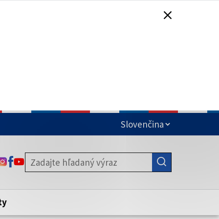
čená
ODKAZ SA OTVORÍ NA NOVEJ KARTE
ODKAZ SA OTVORÍ NA NOVEJ KARTE
ODKAZ SA OTVORÍ NA NOVEJ KARTE
stite, že zdieľate informácie iba cez
nku. Zabezpečená stránka vždy začína
ény webového sídla.
ty