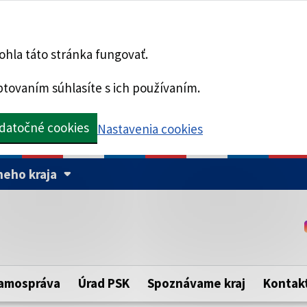
hla táto stránka fungovať.
tovaním súhlasíte s ich používaním.
datočné cookies
Nastavenia cookies
eho kraja
Táto stránka je zabezpe
Buďte pozorní a vždy sa ui
ého samosprávneho kraja.
zabezpečenú webovú strá
https:// pred názvom dom
amospráva
Úrad PSK
Spoznávame kraj
Kontak