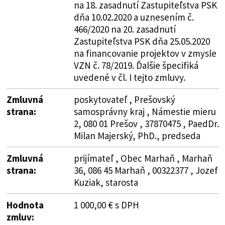
na 18. zasadnutí Zastupiteľstva PSK
dňa 10.02.2020 a uznesením č.
466/2020 na 20. zasadnutí
Zastupiteľstva PSK dňa 25.05.2020
na financovanie projektov v zmysle
VZN č. 78/2019. Ďalšie špecifiká
uvedené v čl. I tejto zmluvy.
Zmluvná
poskytovateľ , Prešovský
strana:
samosprávny kraj , Námestie mieru
2, 080 01 Prešov , 37870475 , PaedDr.
Milan Majerský, PhD., predseda
Zmluvná
prijímateľ , Obec Marhaň , Marhaň
strana:
36, 086 45 Marhaň , 00322377 , Jozef
Kuziak, starosta
Hodnota
1 000,00 € s DPH
zmluv: