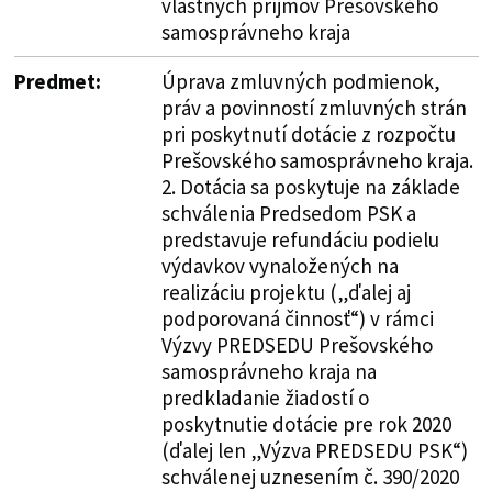
vlastných príjmov Prešovského
samosprávneho kraja
Predmet:
Úprava zmluvných podmienok,
práv a povinností zmluvných strán
pri poskytnutí dotácie z rozpočtu
Prešovského samosprávneho kraja.
2. Dotácia sa poskytuje na základe
schválenia Predsedom PSK a
predstavuje refundáciu podielu
výdavkov vynaložených na
realizáciu projektu („ďalej aj
podporovaná činnosť“) v rámci
Výzvy PREDSEDU Prešovského
samosprávneho kraja na
predkladanie žiadostí o
poskytnutie dotácie pre rok 2020
(ďalej len „Výzva PREDSEDU PSK“)
schválenej uznesením č. 390/2020