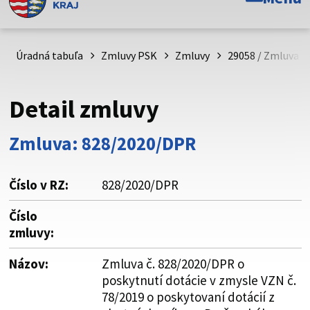
Toto je oficiálna webová stránka Prešovského
samosprávneho kraja. Oficiálne stránky využívajú doménu
psk.sk.
Úradná tabuľa
Zmluvy PSK
Zmluvy
29058 / Zmluva č
Táto stránka je zabezpečená
Detail zmluvy
Buďte pozorní a vždy sa uistite, že zdieľate informácie iba
cez zabezpečenú webovú stránku. Zabezpečená stránka
Zmluva: 828/2020/DPR
vždy začína https:// pred názvom domény webového sídla.
Číslo v RZ:
828/2020/DPR
Číslo
zmluvy:
Názov:
Zmluva č. 828/2020/DPR o
poskytnutí dotácie v zmysle VZN č.
78/2019 o poskytovaní dotácií z