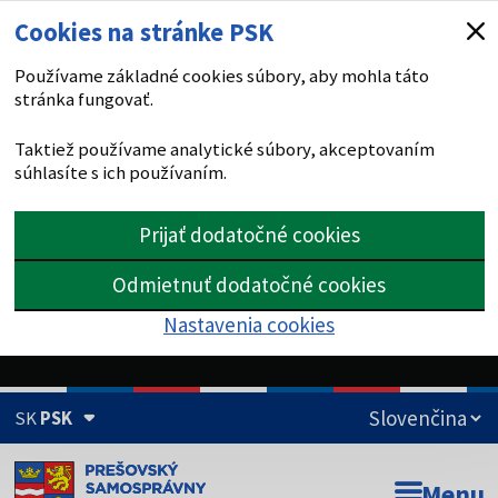
Cookies na stránke PSK
Používame základné cookies súbory, aby mohla táto
stránka fungovať.
Taktiež používame analytické súbory, akceptovaním
súhlasíte s ich používaním.
Prijať dodatočné cookies
Odmietnuť dodatočné cookies
Nastavenia cookies
SK
PSK
Doména psk.sk je oficiálna
Menu