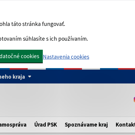
hla táto stránka fungovať.
tovaním súhlasíte s ich používaním.
datočné cookies
Nastavenia cookies
eho kraja
Táto stránka je zabezpe
Buďte pozorní a vždy sa ui
ého samosprávneho kraja.
zabezpečenú webovú strá
https:// pred názvom dom
amospráva
Úrad PSK
Spoznávame kraj
Kontak