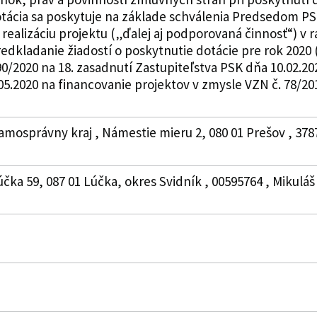
otácia sa poskytuje na základe schválenia Predsedom PS
realizáciu projektu („ďalej aj podporovaná činnosť“) 
edkladanie žiadostí o poskytnutie dotácie pre rok 2020
0/2020 na 18. zasadnutí Zastupiteľstva PSK dňa 10.02.20
5.2020 na financovanie projektov v zmysle VZN č. 78/2019.
amosprávny kraj , Námestie mieru 2, 080 01 Prešov , 378
účka 59, 087 01 Lúčka, okres Svidník , 00595764 , Mikuláš