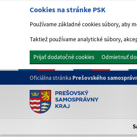
Cookies na stránke PSK
Používame základné cookies súbory, aby mo
Taktiež používame analytické súbory, akcep
Prijať dodatočné cookies
Odmietnuť do
PRESKOČIŤ NA HLAVNÝ OBSAH
Oficiálna stránka
Prešovského samosprávn
Doména psk.sk je oficiálna
Toto je oficiálna webová stránka Prešovsk
Oficiálne stránky využívajú doménu psk.sk.
S