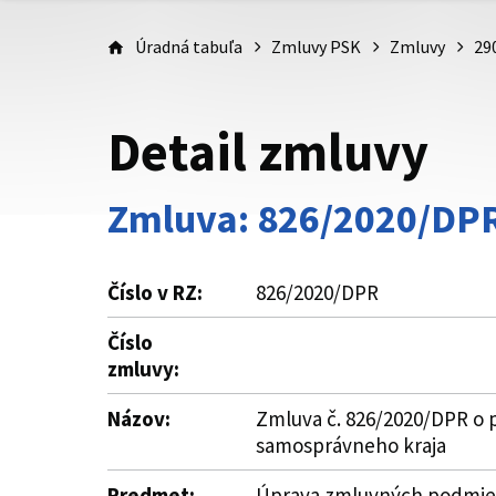
Úradná tabuľa
Zmluvy PSK
Zmluvy
29
Detail zmluvy
Zmluva: 826/2020/DP
Číslo v RZ:
826/2020/DPR
Číslo
zmluvy:
Názov:
Zmluva č. 826/2020/DPR o p
samosprávneho kraja
Predmet:
Úprava zmluvných podmieno