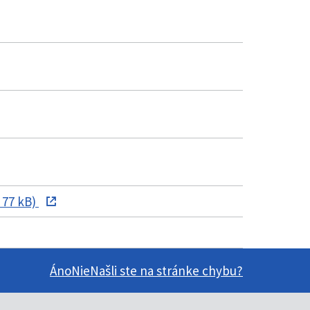
 77 kB)
Áno
Nie
Našli ste na stránke chybu?