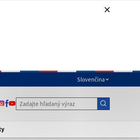
čená
ODKAZ SA OTVORÍ NA NOVEJ KARTE
ODKAZ SA OTVORÍ NA NOVEJ KARTE
ODKAZ SA OTVORÍ NA NOVEJ KARTE
stite, že zdieľate informácie iba cez
nku. Zabezpečená stránka vždy začína
ény webového sídla.
ty