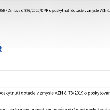
056 / Zmluva č. 826/2020/DPR o poskytnutí dotácie v zmysle VZN č
R
oskytnutí dotácie v zmysle VZN č. 78/2019 o poskytovan
k, práv a povinností zmluvných strán pri poskytnutí 