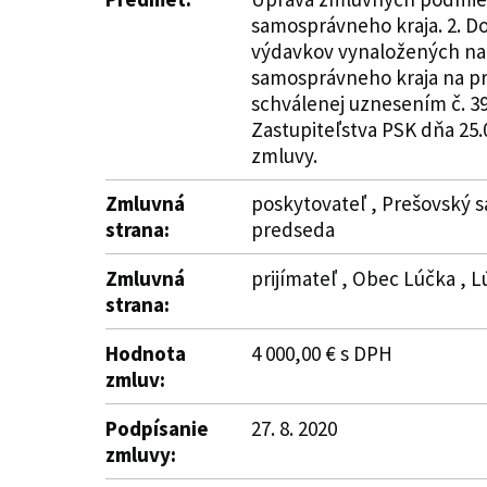
samosprávneho kraja. 2. D
výdavkov vynaložených na 
samosprávneho kraja na pr
schválenej uznesením č. 39
Zastupiteľstva PSK dňa 25.0
zmluvy.
Zmluvná
poskytovateľ , Prešovský s
strana:
predseda
Zmluvná
prijímateľ , Obec Lúčka , L
strana:
Hodnota
4 000,00 € s DPH
zmluv:
Podpísanie
27. 8. 2020
zmluvy: