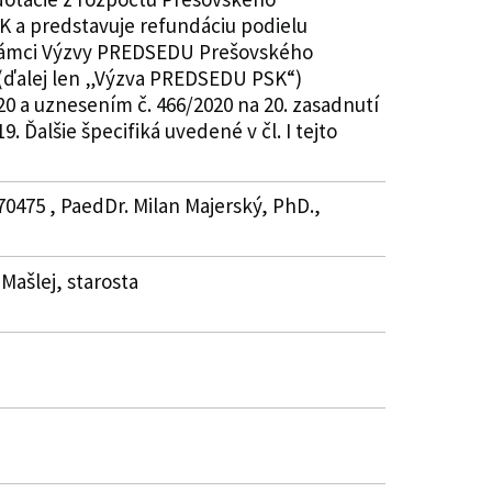
K a predstavuje refundáciu podielu
v rámci Výzvy PREDSEDU Prešovského
 (ďalej len „Výzva PREDSEDU PSK“)
20 a uznesením č. 466/2020 na 20. zasadnutí
 Ďalšie špecifiká uvedené v čl. I tejto
70475 , PaedDr. Milan Majerský, PhD.,
 Mašlej, starosta