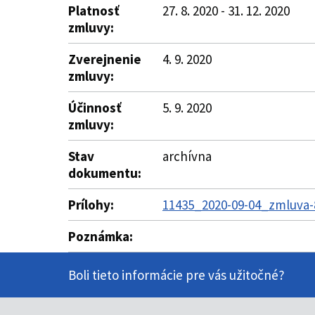
Platnosť
27. 8. 2020 - 31. 12. 2020
zmluvy:
Zverejnenie
4. 9. 2020
zmluvy:
Účinnosť
5. 9. 2020
zmluvy:
Stav
archívna
dokumentu:
Prílohy:
11435_2020-09-04_zmluva-
Poznámka:
Boli tieto informácie pre vás užitočné?