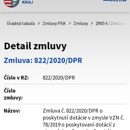
Toto je oficiálna webová stránka Prešovského
samosprávneho kraja. Oficiálne stránky využívajú doménu
psk.sk.
Úradná tabuľa
Zmluvy PSK
Zmluvy
29054 / Zmluva č
Táto stránka je zabezpečená
Detail zmluvy
Buďte pozorní a vždy sa uistite, že zdieľate informácie iba
cez zabezpečenú webovú stránku. Zabezpečená stránka
Zmluva: 822/2020/DPR
vždy začína https:// pred názvom domény webového sídla.
Číslo v RZ:
822/2020/DPR
Číslo
zmluvy:
Názov:
Zmluva č. 822/2020/DPR o
poskytnutí dotácie v zmysle VZN č.
78/2019 o poskytovaní dotácií z