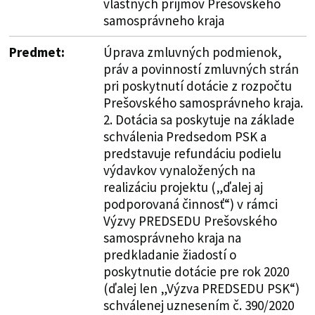
vlastných príjmov Prešovského
samosprávneho kraja
Predmet:
Úprava zmluvných podmienok,
práv a povinností zmluvných strán
pri poskytnutí dotácie z rozpočtu
Prešovského samosprávneho kraja.
2. Dotácia sa poskytuje na základe
schválenia Predsedom PSK a
predstavuje refundáciu podielu
výdavkov vynaložených na
realizáciu projektu („ďalej aj
podporovaná činnosť“) v rámci
Výzvy PREDSEDU Prešovského
samosprávneho kraja na
predkladanie žiadostí o
poskytnutie dotácie pre rok 2020
(ďalej len „Výzva PREDSEDU PSK“)
schválenej uznesením č. 390/2020