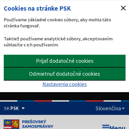
Cookies na stránke PSK
Používame základné cookies súbory, aby mohla táto
stránka fungovať.
Taktiež používame analytické súbory, akceptovaním
súhlasíte s ich používaním.
Prijať dodatočné cookies
Odmietnuť dodatočné cookies
Nastavenia cookies
SK
PSK
Doména psk.sk je oficiálna
Menu