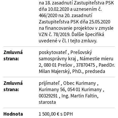
na 18. zasadnutí Zastupiteľstva PSK
dňa 10.02.2020 a uznesením č.
466/2020 na 20. zasadnutí
Zastupiteľstva PSK dňa 25.05.2020
na financovanie projektov v zmysle
VZN č. 78/2019. Ďalšie špecifiká
uvedené v čl. I tejto zmluvy.
Zmluvná
poskytovateľ , Prešovský
strana:
samosprávny kraj , Námestie mieru
2, 080 01 Prešov , 37870475 , PaedDr.
Milan Majerský, PhD., predseda
Zmluvná
prijímateľ , Obec Kurimany ,
strana:
Kurimany 56, 054 01 Kurimany ,
00329291 , Ing. Martin Faltin,
starosta
Hodnota
1 500,00 € s DPH