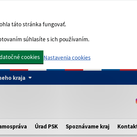
hla táto stránka fungovať.
tovaním súhlasíte s ich používaním.
datočné cookies
Nastavenia cookies
eho kraja
Táto stránka je zabezpe
Buďte pozorní a vždy sa ui
ého samosprávneho kraja.
zabezpečenú webovú strá
https:// pred názvom dom
amospráva
Úrad PSK
Spoznávame kraj
Kontak