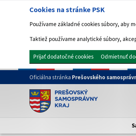
Cookies na stránke PSK
Používame základné cookies súbory, aby mo
Taktiež používame analytické súbory, akcep
Prijať dodatočné cookies
Odmietnuť do
PRESKOČIŤ NA HLAVNÝ OBSAH
Oficiálna stránka
Prešovského samosprávn
Doména psk.sk je oficiálna
Toto je oficiálna webová stránka Prešovsk
Oficiálne stránky využívajú doménu psk.sk.
S