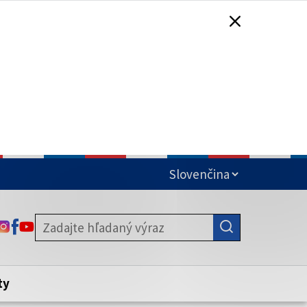
čená
ODKAZ SA OTVORÍ NA NOVEJ KARTE
ODKAZ SA OTVORÍ NA NOVEJ KARTE
ODKAZ SA OTVORÍ NA NOVEJ KARTE
stite, že zdieľate informácie iba cez
nku. Zabezpečená stránka vždy začína
ény webového sídla.
ty