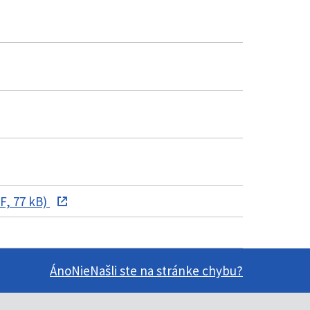
F, 77 kB)
Áno
Nie
Našli ste na stránke chybu?