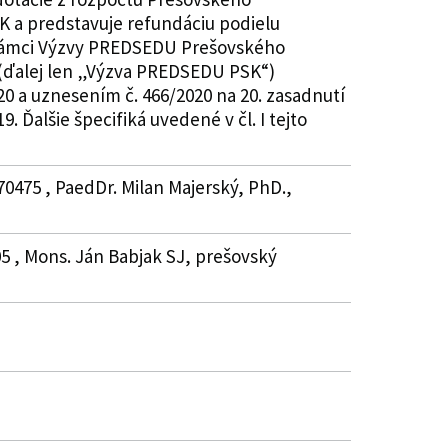
K a predstavuje refundáciu podielu
v rámci Výzvy PREDSEDU Prešovského
 (ďalej len „Výzva PREDSEDU PSK“)
20 a uznesením č. 466/2020 na 20. zasadnutí
 Ďalšie špecifiká uvedené v čl. I tejto
70475 , PaedDr. Milan Majerský, PhD.,
05 , Mons. Ján Babjak SJ, prešovský