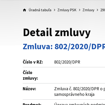
Úradná tabuľa
Zmluvy PSK
Zmluvy
29
Detail zmluvy
Zmluva: 802/2020/DP
Číslo v RZ:
802/2020/DPR
Číslo
zmluvy:
Názov:
Zmluva č. 802/2020/DPR o p
samosprávneho kraja
Predmet:
Úprava zmluvných podmieno