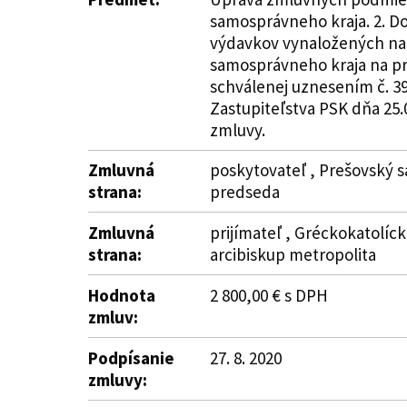
samosprávneho kraja. 2. D
výdavkov vynaložených na 
samosprávneho kraja na pr
schválenej uznesením č. 39
Zastupiteľstva PSK dňa 25.0
zmluvy.
Zmluvná
poskytovateľ , Prešovský s
strana:
predseda
Zmluvná
prijímateľ , Gréckokatolíck
strana:
arcibiskup metropolita
Hodnota
2 800,00 € s DPH
zmluv:
Podpísanie
27. 8. 2020
zmluvy: