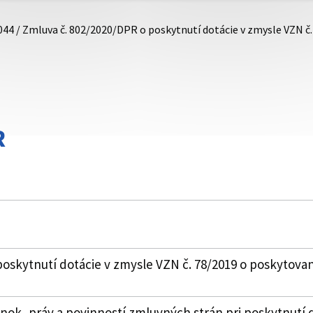
044 / Zmluva č. 802/2020/DPR o poskytnutí dotácie v zmysle VZN č
R
oskytnutí dotácie v zmysle VZN č. 78/2019 o poskytovan
k, práv a povinností zmluvných strán pri poskytnutí 