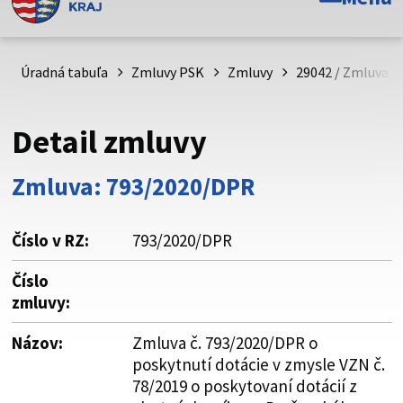
Toto je oficiálna webová stránka Prešovského
samosprávneho kraja. Oficiálne stránky využívajú doménu
psk.sk.
Úradná tabuľa
Zmluvy PSK
Zmluvy
29042 / Zmluva č
Táto stránka je zabezpečená
Detail zmluvy
Buďte pozorní a vždy sa uistite, že zdieľate informácie iba
cez zabezpečenú webovú stránku. Zabezpečená stránka
Zmluva: 793/2020/DPR
vždy začína https:// pred názvom domény webového sídla.
Číslo v RZ:
793/2020/DPR
Číslo
zmluvy:
Názov:
Zmluva č. 793/2020/DPR o
poskytnutí dotácie v zmysle VZN č.
78/2019 o poskytovaní dotácií z