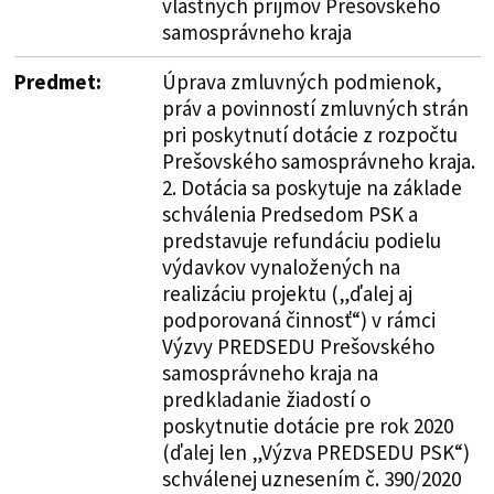
vlastných príjmov Prešovského
samosprávneho kraja
Predmet:
Úprava zmluvných podmienok,
práv a povinností zmluvných strán
pri poskytnutí dotácie z rozpočtu
Prešovského samosprávneho kraja.
2. Dotácia sa poskytuje na základe
schválenia Predsedom PSK a
predstavuje refundáciu podielu
výdavkov vynaložených na
realizáciu projektu („ďalej aj
podporovaná činnosť“) v rámci
Výzvy PREDSEDU Prešovského
samosprávneho kraja na
predkladanie žiadostí o
poskytnutie dotácie pre rok 2020
(ďalej len „Výzva PREDSEDU PSK“)
schválenej uznesením č. 390/2020