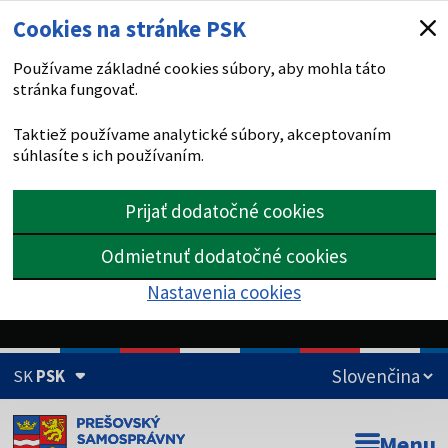
Cookies na stránke PSK
Používame základné cookies súbory, aby mohla táto
stránka fungovať.
Taktiež používame analytické súbory, akceptovaním
súhlasíte s ich používaním.
Prijať dodatočné cookies
Odmietnuť dodatočné cookies
Nastavenia cookies
SK
PSK
Doména psk.sk je oficiálna
Menu