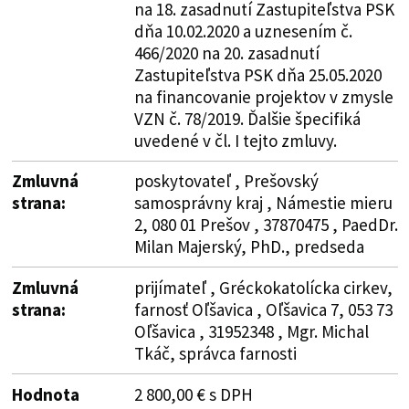
na 18. zasadnutí Zastupiteľstva PSK
dňa 10.02.2020 a uznesením č.
466/2020 na 20. zasadnutí
Zastupiteľstva PSK dňa 25.05.2020
na financovanie projektov v zmysle
VZN č. 78/2019. Ďalšie špecifiká
uvedené v čl. I tejto zmluvy.
Zmluvná
poskytovateľ , Prešovský
strana:
samosprávny kraj , Námestie mieru
2, 080 01 Prešov , 37870475 , PaedDr.
Milan Majerský, PhD., predseda
Zmluvná
prijímateľ , Gréckokatolícka cirkev,
strana:
farnosť Oľšavica , Oľšavica 7, 053 73
Oľšavica , 31952348 , Mgr. Michal
Tkáč, správca farnosti
Hodnota
2 800,00 € s DPH