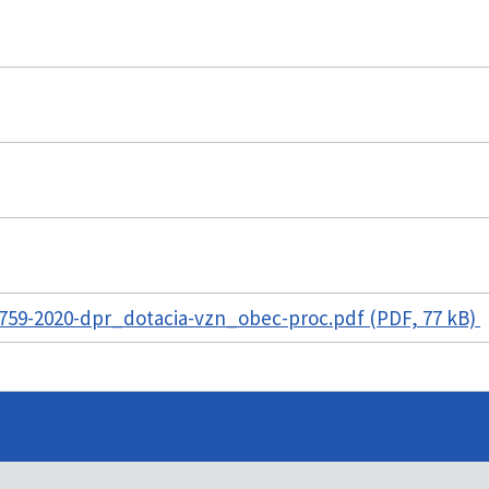
759-2020-dpr_dotacia-vzn_obec-proc.pdf (PDF, 77 kB)