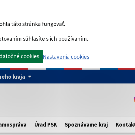
hla táto stránka fungovať.
tovaním súhlasíte s ich používaním.
datočné cookies
Nastavenia cookies
eho kraja
Táto stránka je zabezpe
Buďte pozorní a vždy sa ui
ého samosprávneho kraja.
zabezpečenú webovú strá
https:// pred názvom dom
amospráva
Úrad PSK
Spoznávame kraj
Kontak