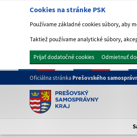
Cookies na stránke PSK
Používame základné cookies súbory, aby mo
Taktiež používame analytické súbory, akcep
Prijať dodatočné cookies
Odmietnuť do
PRESKOČIŤ NA HLAVNÝ OBSAH
Oficiálna stránka
Prešovského samosprávn
Doména psk.sk je oficiálna
Toto je oficiálna webová stránka Prešovsk
Oficiálne stránky využívajú doménu psk.sk.
S