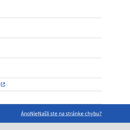
Áno
Nie
Našli ste na stránke chybu?