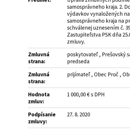
samosprávneho kraja. 2. D
výdavkov vynaložených na 
samosprávneho kraja na pr
schválenej uznesením č. 39
Zastupiteľstva PSK dňa 25.0
zmluvy.
Zmluvná
poskytovateľ , Prešovský s
strana:
predseda
Zmluvná
prijímateľ , Obec Proč , Ob
strana:
Hodnota
1 000,00 € s DPH
zmluv:
Podpísanie
27. 8. 2020
zmluvy: