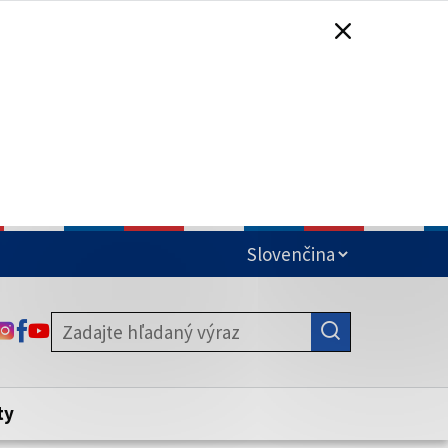
čená
ODKAZ SA OTVORÍ NA NOVEJ KARTE
ODKAZ SA OTVORÍ NA NOVEJ KARTE
ODKAZ SA OTVORÍ NA NOVEJ KARTE
stite, že zdieľate informácie iba cez
nku. Zabezpečená stránka vždy začína
ény webového sídla.
ty