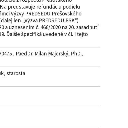
K a predstavuje refundáciu podielu
v rámci Výzvy PREDSEDU Prešovského
 (ďalej len „Výzva PREDSEDU PSK“)
20 a uznesením č. 466/2020 na 20. zasadnutí
 Ďalšie špecifiká uvedené v čl. I tejto
70475 , PaedDr. Milan Majerský, PhD.,
k, starosta