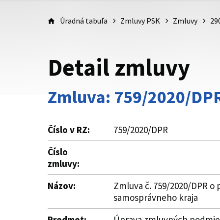
Úradná tabuľa
Zmluvy PSK
Zmluvy
29
Detail zmluvy
Zmluva: 759/2020/DP
Číslo v RZ:
759/2020/DPR
Číslo
zmluvy:
Názov:
Zmluva č. 759/2020/DPR o p
samosprávneho kraja
Predmet:
Úprava zmluvných podmieno