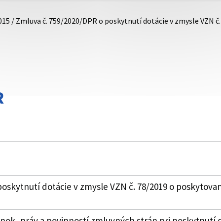
015 / Zmluva č. 759/2020/DPR o poskytnutí dotácie v zmysle VZN č
R
oskytnutí dotácie v zmysle VZN č. 78/2019 o poskytovan
k, práv a povinností zmluvných strán pri poskytnutí 