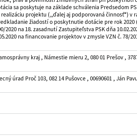
otácia sa poskytuje na základe schválenia Predsedom PS
realizáciu projektu („ďalej aj podporovaná činnosť“) 
edkladanie žiadostí o poskytnutie dotácie pre rok 2020
0/2020 na 18. zasadnutí Zastupiteľstva PSK dňa 10.02.20
5.2020 na financovanie projektov v zmysle VZN č. 78/2019.
amosprávny kraj , Námestie mieru 2, 080 01 Prešov , 378
ecný úrad Proč 103, 082 14 Pušovce , 00690601 , Ján Pavu