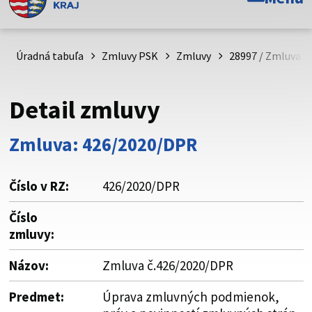
Toto je oficiálna webová stránka Prešovského
samosprávneho kraja. Oficiálne stránky využívajú doménu
psk.sk.
Úradná tabuľa
Zmluvy PSK
Zmluvy
28997 / Zmluva č
Táto stránka je zabezpečená
Detail zmluvy
Buďte pozorní a vždy sa uistite, že zdieľate informácie iba
cez zabezpečenú webovú stránku. Zabezpečená stránka
Zmluva: 426/2020/DPR
vždy začína https:// pred názvom domény webového sídla.
Číslo v RZ:
426/2020/DPR
Číslo
zmluvy:
Názov:
Zmluva č.426/2020/DPR
Predmet:
Úprava zmluvných podmienok,