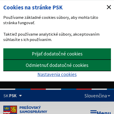
Cookies na stránke PSK
Používame základné cookies súbory, aby mohla táto
stránka fungovať.
Taktiež používame analytické súbory, akceptovaním
súhlasíte s ich používaním.
Prijať dodatočné cookies
Odmietnuť dodatočné cookies
Nastavenia cookies
SK
PSK
Doména psk.sk je oficiálna
Menu