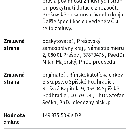
práv a povinností zmluvných strán
pri poskytnutí dotácie z rozpočtu
Prešovského samosprávneho kraja.
Ďalšie špecifikácie uvedené v Čl.I
tejto zmluvy.
Zmluvná
poskytovateľ , Prešovský
strana:
samosprávny kraj , Námestie mieru
2, 080 01 Prešov , 37870475 , PaedDr.
Milan Majerský, PhD., predseda
Zmluvná
prijímateľ , Rímskokatolícka cirkev
strana:
Biskupstvo Spišské Podhradie ,
Spišská Kapitula 9, 053 04 Spišské
Podhradie , 00179124 , ThDr. Štefan
Sečka, PhD., diecézny biskup
Hodnota
149 375,50 € s DPH
zmluv: