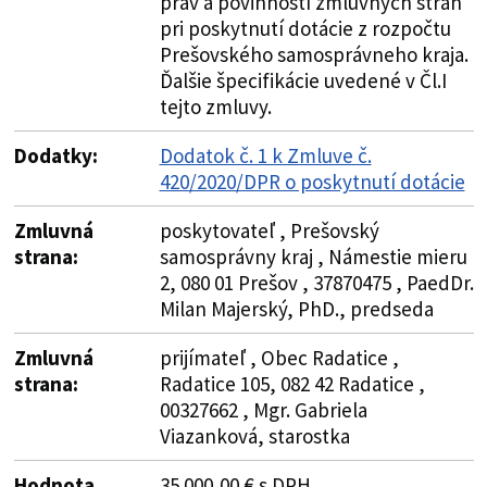
práv a povinností zmluvných strán
pri poskytnutí dotácie z rozpočtu
Prešovského samosprávneho kraja.
Ďalšie špecifikácie uvedené v Čl.I
tejto zmluvy.
Dodatky:
Dodatok č. 1 k Zmluve č.
420/2020/DPR o poskytnutí dotácie
Zmluvná
poskytovateľ , Prešovský
strana:
samosprávny kraj , Námestie mieru
2, 080 01 Prešov , 37870475 , PaedDr.
Milan Majerský, PhD., predseda
Zmluvná
prijímateľ , Obec Radatice ,
strana:
Radatice 105, 082 42 Radatice ,
00327662 , Mgr. Gabriela
Viazanková, starostka
Hodnota
35 000,00 € s DPH