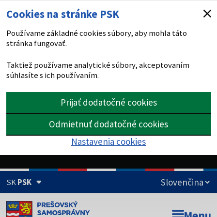
Cookies na stránke PSK
Používame základné cookies súbory, aby mohla táto
stránka fungovať.
Taktiež používame analytické súbory, akceptovaním
súhlasíte s ich používaním.
Prijať dodatočné cookies
Odmietnuť dodatočné cookies
Nastavenia cookies
SK
PSK
Doména psk.sk je oficiálna
Menu