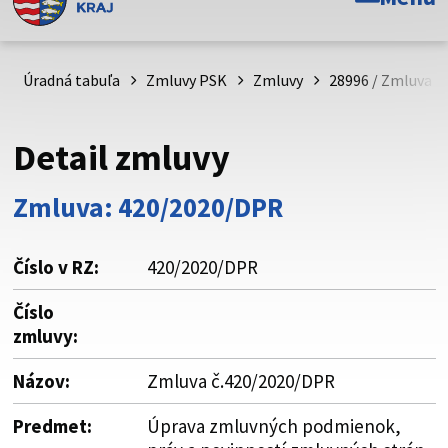
Toto je oficiálna webová stránka Prešovského
samosprávneho kraja. Oficiálne stránky využívajú doménu
psk.sk.
Úradná tabuľa
Zmluvy PSK
Zmluvy
28996 / Zmluva č
Táto stránka je zabezpečená
Detail zmluvy
Buďte pozorní a vždy sa uistite, že zdieľate informácie iba
cez zabezpečenú webovú stránku. Zabezpečená stránka
Zmluva: 420/2020/DPR
vždy začína https:// pred názvom domény webového sídla.
Číslo v RZ:
420/2020/DPR
Číslo
zmluvy:
Názov:
Zmluva č.420/2020/DPR
Predmet:
Úprava zmluvných podmienok,