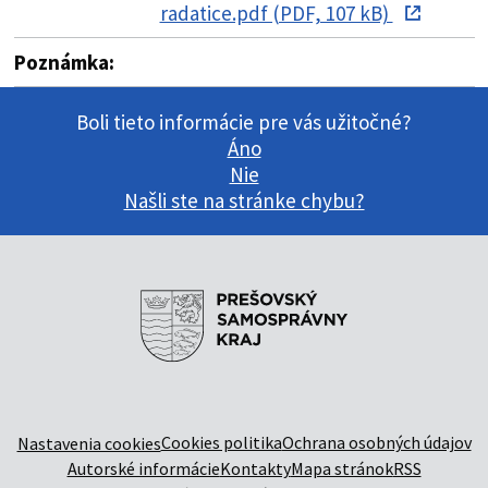
radatice.pdf (PDF, 107 kB)
Poznámka:
Boli tieto informácie pre vás užitočné?
Áno
Nie
Našli ste na stránke chybu?
Cookies politika
Ochrana osobných údajov
Nastavenia cookies
Autorské informácie
Kontakty
Mapa stránok
RSS