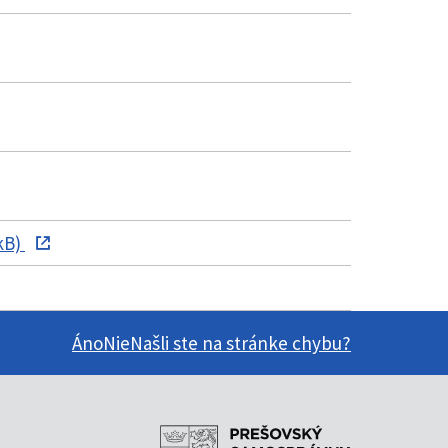
kB)
Áno
Nie
Našli ste na stránke chybu?