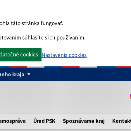
hla táto stránka fungovať.
tovaním súhlasíte s ich používaním.
datočné cookies
Nastavenia cookies
eho kraja
Táto stránka je zabezpe
Buďte pozorní a vždy sa ui
ého samosprávneho kraja.
zabezpečenú webovú strá
https:// pred názvom dom
amospráva
Úrad PSK
Spoznávame kraj
Kontak