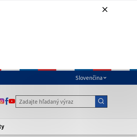
čená
ODKAZ SA OTVORÍ NA NOVEJ KARTE
ODKAZ SA OTVORÍ NA NOVEJ KARTE
ODKAZ SA OTVORÍ NA NOVEJ KARTE
stite, že zdieľate informácie iba cez
nku. Zabezpečená stránka vždy začína
ény webového sídla.
ty