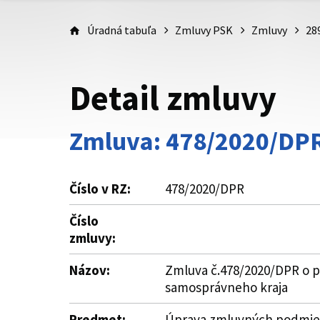
Úradná tabuľa
Zmluvy PSK
Zmluvy
28
Detail zmluvy
Zmluva: 478/2020/DP
Číslo v RZ:
478/2020/DPR
Číslo
zmluvy:
Názov:
Zmluva č.478/2020/DPR o po
samosprávneho kraja
Predmet:
Úprava zmluvných podmieno