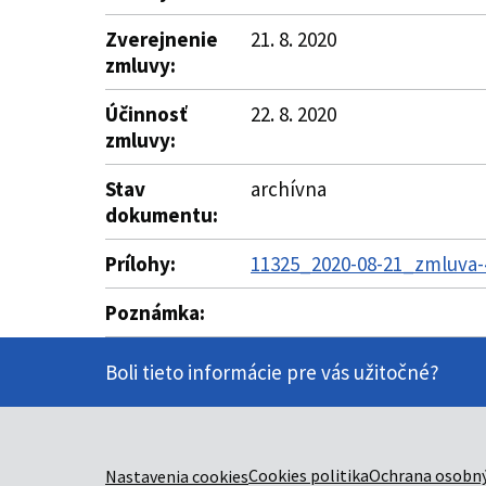
Zverejnenie
21. 8. 2020
zmluvy:
Účinnosť
22. 8. 2020
zmluvy:
Stav
archívna
dokumentu:
Prílohy:
11325_2020-08-21_zmluva-
Poznámka:
Boli tieto informácie pre vás užitočné?
Cookies politika
Ochrana osobný
Nastavenia cookies