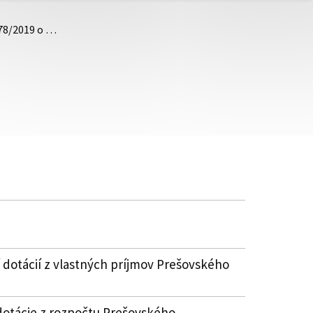
.78/2019 o …
 dotácií z vlastných príjmov Prešovského
dotácie z rozpočtu Prešovského