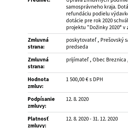
samosprávneho kraja. Dotác
refundáciu podielu výdavko
dotácie pre rok 2020 schvá
projektu "Dožinky 2020“ v z
Zmluvná
poskytovateľ , Prešovský s
strana:
predseda
Zmluvná
prijímateľ , Obec Breznica 
strana:
Hodnota
1 500,00 € s DPH
zmluv:
Podpísanie
12. 8. 2020
zmluvy:
Platnosť
12. 8. 2020 - 31. 12. 2020
zmluvy: