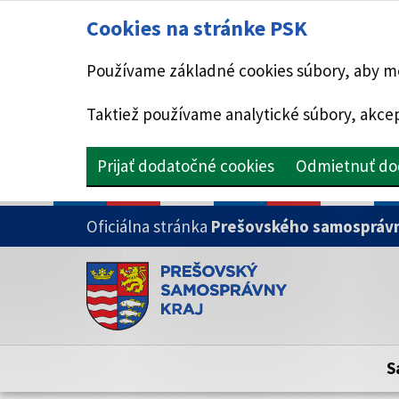
Cookies na stránke PSK
Používame základné cookies súbory, aby mo
Taktiež používame analytické súbory, akcep
Prijať dodatočné cookies
Odmietnuť do
PRESKOČIŤ NA HLAVNÝ OBSAH
Oficiálna stránka
Prešovského samosprávn
Doména psk.sk je oficiálna
Toto je oficiálna webová stránka Prešovsk
Oficiálne stránky využívajú doménu psk.sk.
S