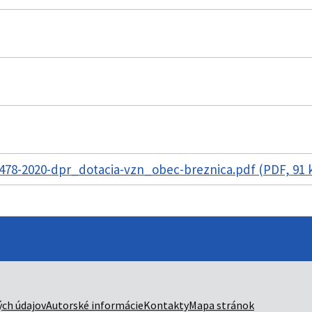
478-2020-dpr_dotacia-vzn_obec-breznica.pdf (PDF, 91 
ch údajov
Autorské informácie
Kontakty
Mapa stránok