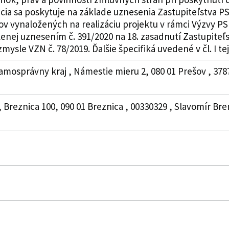
ia sa poskytuje na základe uznesenia Zastupiteľstva PSK 
v vynaložených na realizáciu projektu v rámci Výzvy PS
lenej uznesením č. 391/2020 na 18. zasadnutí Zastupiteľ
mysle VZN č. 78/2019. Ďalšie špecifiká uvedené v čl. I te
amosprávny kraj , Námestie mieru 2, 080 01 Prešov , 378
, Breznica 100, 090 01 Breznica , 00330329 , Slavomír Br