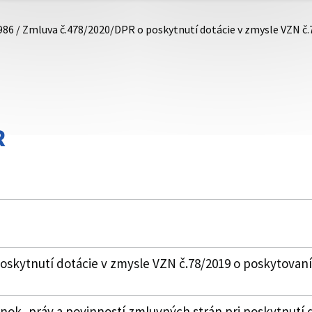
986 / Zmluva č.478/2020/DPR o poskytnutí dotácie v zmysle VZN č
R
skytnutí dotácie v zmysle VZN č.78/2019 o poskytovaní
k, práv a povinností zmluvných strán pri poskytnutí 