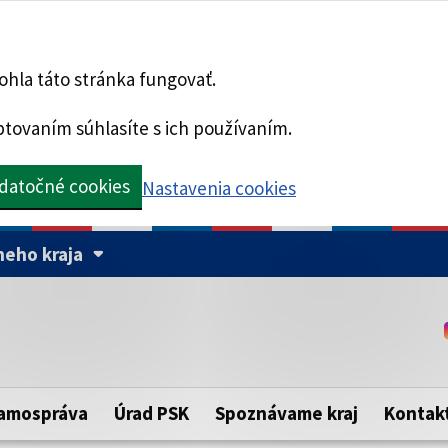
hla táto stránka fungovať.
tovaním súhlasíte s ich používaním.
datočné cookies
Nastavenia cookies
eho kraja
Táto stránka je zabezpe
Buďte pozorní a vždy sa ui
ého samosprávneho kraja.
zabezpečenú webovú strá
https:// pred názvom dom
amospráva
Úrad PSK
Spoznávame kraj
Kontak