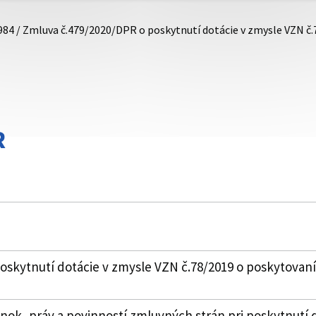
984 / Zmluva č.479/2020/DPR o poskytnutí dotácie v zmysle VZN č
R
skytnutí dotácie v zmysle VZN č.78/2019 o poskytovaní
k, práv a povinností zmluvných strán pri poskytnutí 