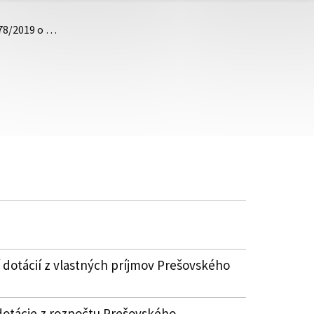
.78/2019 o …
 dotácií z vlastných príjmov Prešovského
dotácie z rozpočtu Prešovského