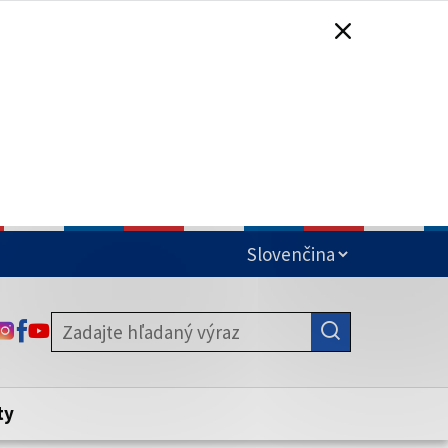
čená
ODKAZ SA OTVORÍ NA NOVEJ KARTE
ODKAZ SA OTVORÍ NA NOVEJ KARTE
ODKAZ SA OTVORÍ NA NOVEJ KARTE
stite, že zdieľate informácie iba cez
nku. Zabezpečená stránka vždy začína
ény webového sídla.
ty