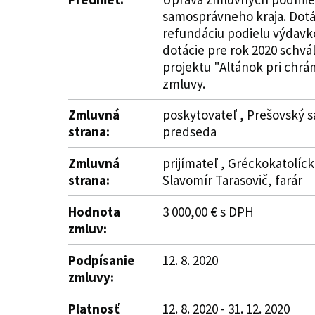
samosprávneho kraja. Dotác
refundáciu podielu výdavko
dotácie pre rok 2020 schvá
projektu "Altánok pri chrám
zmluvy.
Zmluvná
poskytovateľ , Prešovský s
strana:
predseda
Zmluvná
prijímateľ , Gréckokatolíck
strana:
Slavomír Tarasovič, farár
Hodnota
3 000,00 € s DPH
zmluv:
Podpísanie
12. 8. 2020
zmluvy:
Platnosť
12. 8. 2020 - 31. 12. 2020