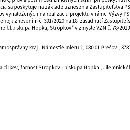
ia sa poskytuje na základe uznesenia Zastupiteľstva PSK 
v vynaložených na realizáciu projektu v rámci Výzvy PS
lenej uznesením č. 391/2020 na 18. zasadnutí Zastupiteľ
e bl.biskupa Hopka, Stropkov“ v zmysle VZN č. 78/2019. Ď
amosprávny kraj , Námestie mieru 2, 080 01 Prešov , 378
a cirkev, farnosť Stropkov - biskupa Hopka , Jilemnickéh