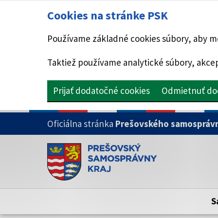
Cookies na stránke PSK
Používame základné cookies súbory, aby mo
Taktiež používame analytické súbory, akcep
Prijať dodatočné cookies
Odmietnuť do
PRESKOČIŤ NA HLAVNÝ OBSAH
Oficiálna stránka
Prešovského samosprávn
Doména psk.sk je oficiálna
Toto je oficiálna webová stránka Prešovsk
Oficiálne stránky využívajú doménu psk.sk.
S