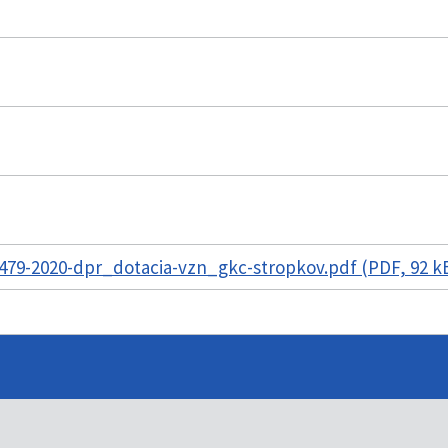
479-2020-dpr_dotacia-vzn_gkc-stropkov.pdf (PDF, 92 k