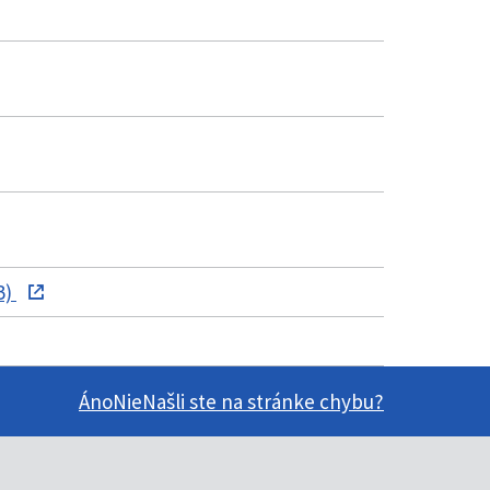
B)
Áno
Nie
Našli ste na stránke chybu?