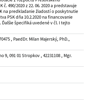
č. 490/2020 z 22. 06. 2020 a predstavuje
K na predkladanie žiadostí o poskytnutie
stva PSK dňa 10.2.2020 na financovanie
alšie špecifiká uvedené v čl. I tejto
70475 , PaedDr. Milan Majerský, PhD.,
o 9, 091 01 Stropkov , 42231108 , Mgr.