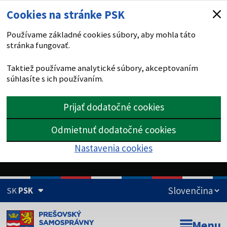
Cookies na stránke PSK
Používame základné cookies súbory, aby mohla táto
stránka fungovať.
Taktiež používame analytické súbory, akceptovaním
súhlasíte s ich používaním.
Prijať dodatočné cookies
Odmietnuť dodatočné cookies
Nastavenia cookies
SK
PSK
Doména psk.sk je oficiálna
Menu