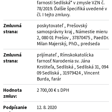
farnosti Sedliská“ v zmysle VZN č.
78/2019. Ďalšie špecifiká uvedené v
čl. I tejto zmluvy.
Zmluvná
poskytovateľ , Prešovský
strana:
samosprávny kraj , Námestie mieru
2, 080 01 Prešov , 37870475 , PaedDr.
Milan Majerský, PhD., predseda
Zmluvná
prijímateľ , Rímskokatolícka
strana:
farnosť Narodenia sv. Jána
Krstiteľa, Sedliská , Sedliská 31, 094
09 Sedliská , 31979424 , Vincent
Burda, farár
Hodnota
2 700,00 € s DPH
zmluv:
Podpísanie
12. 8. 2020