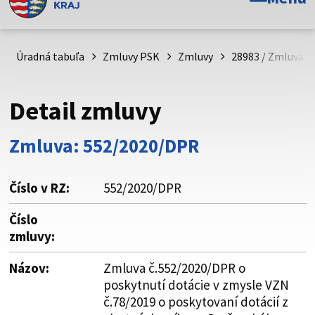
Toto je oficiálna webová stránka Prešovského
samosprávneho kraja. Oficiálne stránky využívajú doménu
psk.sk.
Úradná tabuľa
Zmluvy PSK
Zmluvy
28983 / Zmluva č
Táto stránka je zabezpečená
Detail zmluvy
Buďte pozorní a vždy sa uistite, že zdieľate informácie iba
cez zabezpečenú webovú stránku. Zabezpečená stránka
Zmluva: 552/2020/DPR
vždy začína https:// pred názvom domény webového sídla.
Číslo v RZ:
552/2020/DPR
Číslo
zmluvy:
Názov:
Zmluva č.552/2020/DPR o
poskytnutí dotácie v zmysle VZN
č.78/2019 o poskytovaní dotácií z