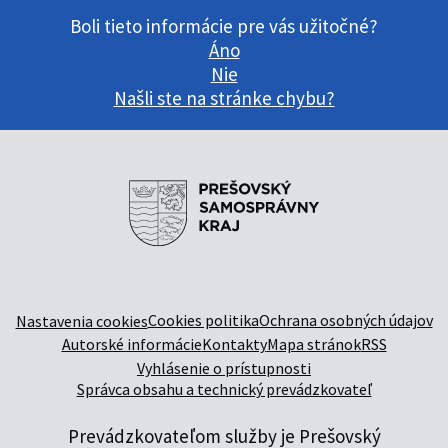
Boli tieto informácie pre vás užitočné?
Áno
Nie
Našli ste na stránke chybu?
Cookies politika
Ochrana osobných údajov
Nastavenia cookies
Autorské informácie
Kontakty
Mapa stránok
RSS
Vyhlásenie o prístupnosti
Správca obsahu a technický prevádzkovateľ
Prevádzkovateľom služby je Prešovský