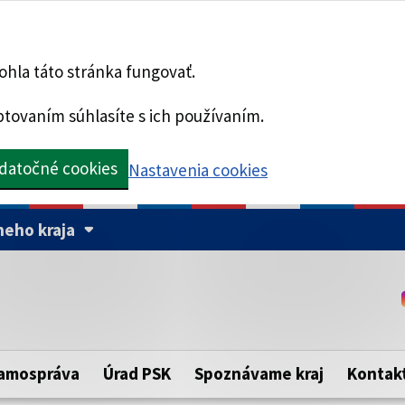
hla táto stránka fungovať.
tovaním súhlasíte s ich používaním.
datočné cookies
Nastavenia cookies
eho kraja
Táto stránka je zabezpe
Buďte pozorní a vždy sa ui
ého samosprávneho kraja.
zabezpečenú webovú strá
https:// pred názvom dom
amospráva
Úrad PSK
Spoznávame kraj
Kontak