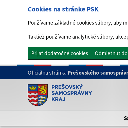
Cookies na stránke PSK
Používame základné cookies súbory, aby mo
Taktiež používame analytické súbory, akcep
Prijať dodatočné cookies
Odmietnuť do
PRESKOČIŤ NA HLAVNÝ OBSAH
Oficiálna stránka
Prešovského samosprávn
Doména psk.sk je oficiálna
Toto je oficiálna webová stránka Prešovsk
Oficiálne stránky využívajú doménu psk.sk.
S