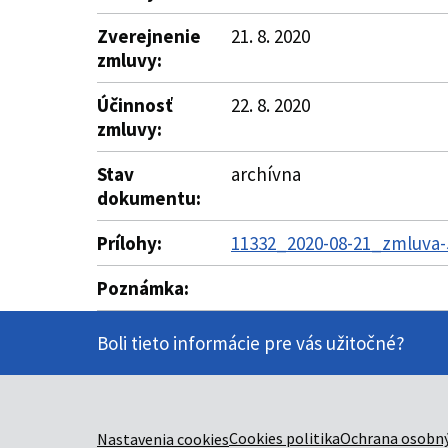
Zverejnenie
21. 8. 2020
zmluvy:
Účinnosť
22. 8. 2020
zmluvy:
Stav
archívna
dokumentu:
Prílohy:
11332_2020-08-21_zmluva-
Poznámka:
Boli tieto informácie pre vás užitočné?
Cookies politika
Ochrana osobný
Nastavenia cookies