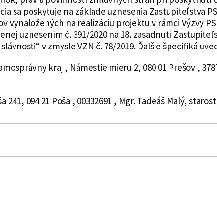
ia sa poskytuje na základe uznesenia Zastupiteľstva PSK 
v vynaložených na realizáciu projektu v rámci Výzvy PS
lenej uznesením č. 391/2020 na 18. zasadnutí Zastupiteľ
slávnosti“ v zmysle VZN č. 78/2019. Ďalšie špecifiká uvede
amosprávny kraj , Námestie mieru 2, 080 01 Prešov , 378
ša 241, 094 21 Poša , 00332691 , Mgr. Tadeáš Malý, starost