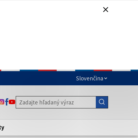
čená
ODKAZ SA OTVORÍ NA NOVEJ KARTE
ODKAZ SA OTVORÍ NA NOVEJ KARTE
ODKAZ SA OTVORÍ NA NOVEJ KARTE
stite, že zdieľate informácie iba cez
nku. Zabezpečená stránka vždy začína
ény webového sídla.
ty