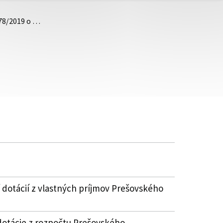
.78/2019 o …
 dotácií z vlastných príjmov Prešovského
dotácie z rozpočtu Prešovského