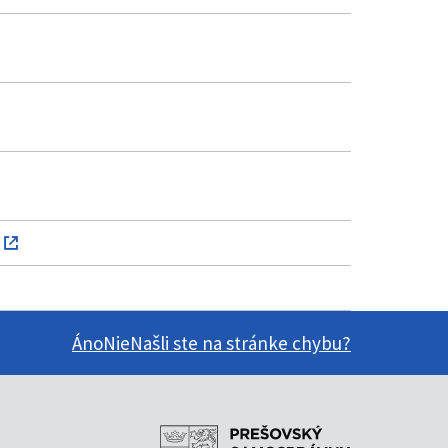
Áno
Nie
Našli ste na stránke chybu?