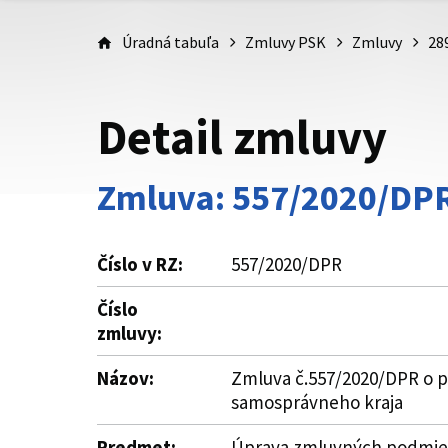
Úradná tabuľa
Zmluvy PSK
Zmluvy
28
Detail zmluvy
Zmluva: 557/2020/DP
Číslo v RZ:
557/2020/DPR
Číslo
zmluvy:
Názov:
Zmluva č.557/2020/DPR o po
samosprávneho kraja
Predmet:
Úprava zmluvných podmieno