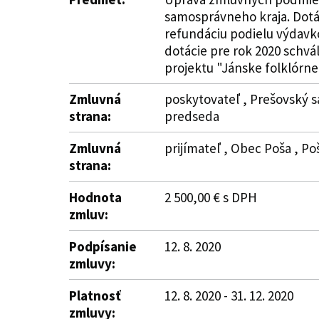
samosprávneho kraja. Dotác
refundáciu podielu výdavko
dotácie pre rok 2020 schvá
projektu "Jánske folklórne 
Zmluvná
poskytovateľ , Prešovský s
strana:
predseda
Zmluvná
prijímateľ , Obec Poša , Po
strana:
Hodnota
2 500,00 € s DPH
zmluv:
Podpísanie
12. 8. 2020
zmluvy:
Platnosť
12. 8. 2020 - 31. 12. 2020
zmluvy: