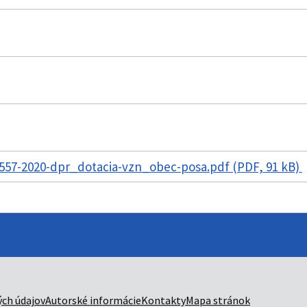
557-2020-dpr_dotacia-vzn_obec-posa.pdf (PDF, 91 kB)
ch údajov
Autorské informácie
Kontakty
Mapa stránok