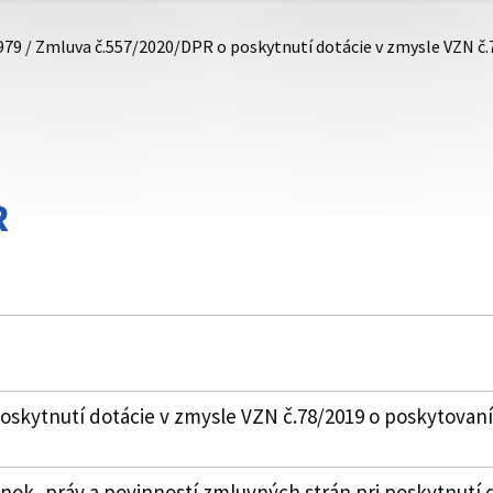
979 / Zmluva č.557/2020/DPR o poskytnutí dotácie v zmysle VZN č
R
skytnutí dotácie v zmysle VZN č.78/2019 o poskytovaní
k, práv a povinností zmluvných strán pri poskytnutí 