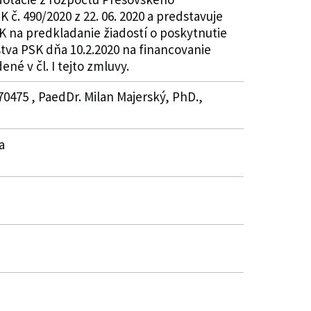
č. 490/2020 z 22. 06. 2020 a predstavuje
K na predkladanie žiadostí o poskytnutie
stva PSK dňa 10.2.2020 na financovanie
né v čl. I tejto zmluvy.
70475 , PaedDr. Milan Majerský, PhD.,
a