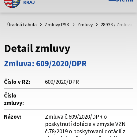
Toto je oficiálna webová stránka Prešovského
samosprávneho kraja. Oficiálne stránky využívajú doménu
psk.sk.
Úradná tabuľa
Zmluvy PSK
Zmluvy
28933 / Zmluva č
Táto stránka je zabezpečená
Detail zmluvy
Buďte pozorní a vždy sa uistite, že zdieľate informácie iba
cez zabezpečenú webovú stránku. Zabezpečená stránka
Zmluva: 609/2020/DPR
vždy začína https:// pred názvom domény webového sídla.
Číslo v RZ:
609/2020/DPR
Číslo
zmluvy:
Názov:
Zmluva č.609/2020/DPR o
poskytnutí dotácie v zmysle VZN
č.78/2019 o poskytovaní dotácií z