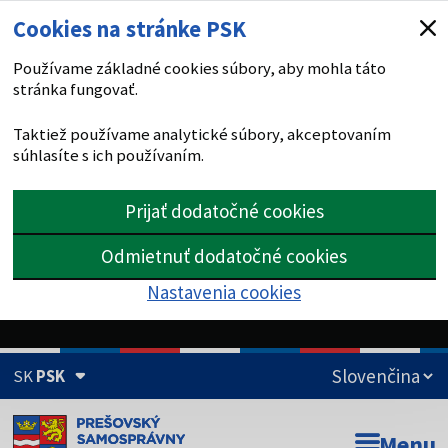
Cookies na stránke PSK
Používame základné cookies súbory, aby mohla táto
stránka fungovať.
Taktiež používame analytické súbory, akceptovaním
súhlasíte s ich používaním.
Prijať dodatočné cookies
Odmietnuť dodatočné cookies
Nastavenia cookies
SK
PSK
Doména psk.sk je oficiálna
Menu