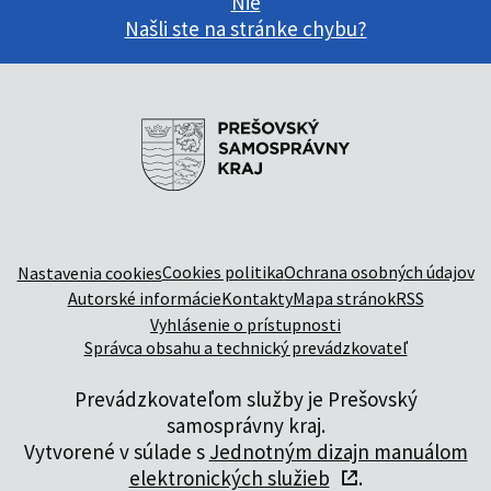
Nie
Našli ste na stránke chybu?
Cookies politika
Ochrana osobných údajov
Nastavenia cookies
Autorské informácie
Kontakty
Mapa stránok
RSS
Vyhlásenie o prístupnosti
Správca obsahu a technický prevádzkovateľ
Prevádzkovateľom služby je Prešovský
samosprávny kraj.
Vytvorené v súlade s
Jednotným dizajn manuálom
elektronických služieb
.