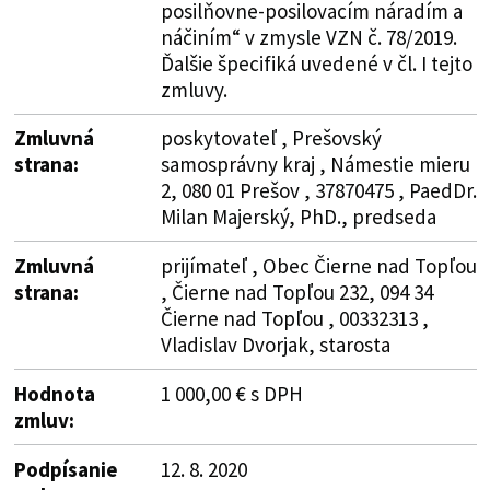
posilňovne-posilovacím náradím a
náčiním“ v zmysle VZN č. 78/2019.
Ďalšie špecifiká uvedené v čl. I tejto
zmluvy.
Zmluvná
poskytovateľ , Prešovský
strana:
samosprávny kraj , Námestie mieru
2, 080 01 Prešov , 37870475 , PaedDr.
Milan Majerský, PhD., predseda
Zmluvná
prijímateľ , Obec Čierne nad Topľou
strana:
, Čierne nad Topľou 232, 094 34
Čierne nad Topľou , 00332313 ,
Vladislav Dvorjak, starosta
Hodnota
1 000,00 € s DPH
zmluv:
Podpísanie
12. 8. 2020