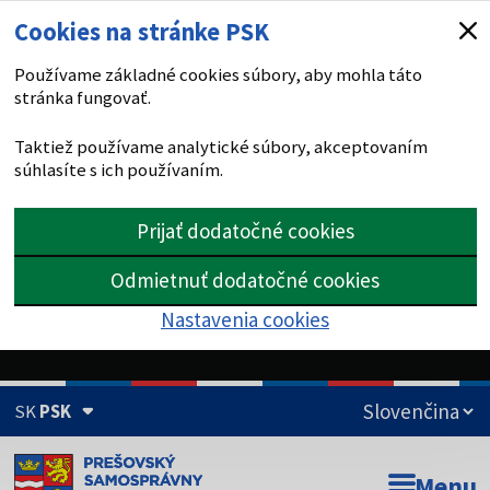
Cookies na stránke PSK
Používame základné cookies súbory, aby mohla táto
stránka fungovať.
Taktiež používame analytické súbory, akceptovaním
súhlasíte s ich používaním.
Prijať dodatočné cookies
Odmietnuť dodatočné cookies
Nastavenia cookies
SK
PSK
Doména psk.sk je oficiálna
Menu