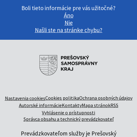
Boli tieto informácie pre vás užitočné?
Áno
Nie
Našli ste na stránke chybu?
Cookies politika
Ochrana osobných údajov
Nastavenia cookies
Autorské informácie
Kontakty
Mapa stránok
RSS
Vyhlásenie o prístupnosti
Správca obsahu a technický prevádzkovateľ
Prevádzkovateľom služby je Prešovský