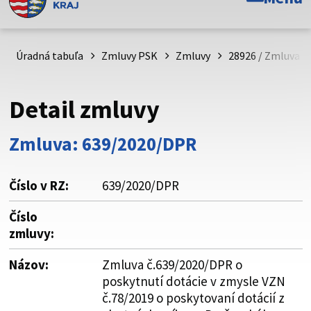
Toto je oficiálna webová stránka Prešovského
samosprávneho kraja. Oficiálne stránky využívajú doménu
psk.sk.
Úradná tabuľa
Zmluvy PSK
Zmluvy
28926 / Zmluva č
Táto stránka je zabezpečená
Detail zmluvy
Buďte pozorní a vždy sa uistite, že zdieľate informácie iba
cez zabezpečenú webovú stránku. Zabezpečená stránka
Zmluva: 639/2020/DPR
vždy začína https:// pred názvom domény webového sídla.
Číslo v RZ:
639/2020/DPR
Číslo
zmluvy:
Názov:
Zmluva č.639/2020/DPR o
poskytnutí dotácie v zmysle VZN
č.78/2019 o poskytovaní dotácií z