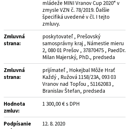
mládeže MINI Vranov Cup 2020“ v
zmysle VZN č. 78/2019. Ďalšie
špecifiká uvedené v čl. I tejto
zmluvy.
Zmluvná
poskytovateľ , Prešovský
strana:
samosprávny kraj , Námestie mieru
2, 080 01 Prešov , 37870475 , PaedDr.
Milan Majerský, PhD., predseda
Zmluvná
prijímateľ , Hokejbal Môže Hrať
strana:
Každý , Ružová 1158/23A, 093 03
Vranov nad Topľou , 51162083 ,
Branislav Štefan, predseda
Hodnota
1 300,00 € s DPH
zmluv:
Podpísanie
12. 8. 2020