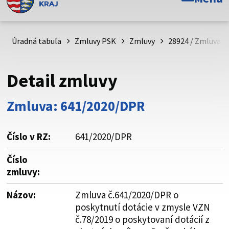
Toto je oficiálna webová stránka Prešovského
samosprávneho kraja. Oficiálne stránky využívajú doménu
psk.sk.
Úradná tabuľa
Zmluvy PSK
Zmluvy
28924 / Zmluva č
Táto stránka je zabezpečená
Detail zmluvy
Buďte pozorní a vždy sa uistite, že zdieľate informácie iba
cez zabezpečenú webovú stránku. Zabezpečená stránka
Zmluva: 641/2020/DPR
vždy začína https:// pred názvom domény webového sídla.
Číslo v RZ:
641/2020/DPR
Číslo
zmluvy:
Názov:
Zmluva č.641/2020/DPR o
poskytnutí dotácie v zmysle VZN
č.78/2019 o poskytovaní dotácií z