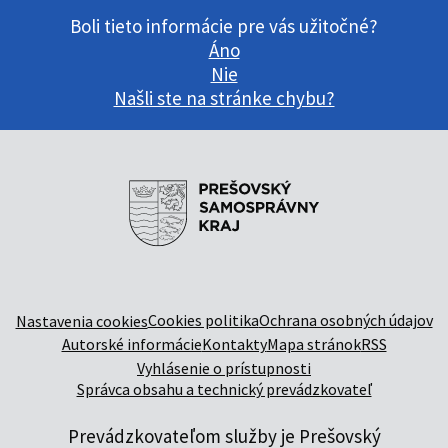
Boli tieto informácie pre vás užitočné?
Áno
Nie
Našli ste na stránke chybu?
Cookies politika
Ochrana osobných údajov
Nastavenia cookies
Autorské informácie
Kontakty
Mapa stránok
RSS
Vyhlásenie o prístupnosti
Správca obsahu a technický prevádzkovateľ
Prevádzkovateľom služby je Prešovský