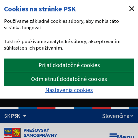
Cookies na stránke PSK
Používame základné cookies súbory, aby mohla táto
stránka fungovať.
Taktiež používame analytické súbory, akceptovaním
súhlasíte s ich používaním.
Prijať dodatočné cookies
Odmietnuť dodatočné cookies
Nastavenia cookies
SK
PSK
Doména psk.sk je oficiálna
Menu