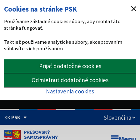
Cookies na stránke PSK
Používame základné cookies súbory, aby mohla táto
stránka fungovať.
Taktiež používame analytické súbory, akceptovaním
súhlasíte s ich používaním.
Prijať dodatočné cookies
Odmietnuť dodatočné cookies
Nastavenia cookies
SK
PSK
Doména psk.sk je oficiálna
Menu