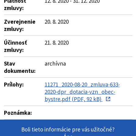
Platnosť
12. 8. 2020 - 31. 12. 2020
zmluvy:
Zverejnenie
20. 8. 2020
zmluvy:
Účinnosť
21. 8. 2020
zmluvy:
Stav
archívna
dokumentu:
Prílohy:
11271_2020-08-20_zmluva-633-
2020-dpr_dotacia-vzn_obec-
bystre.pdf (PDF, 92 kB)
Poznámka:
Boli tieto informácie pre vás užitočné?