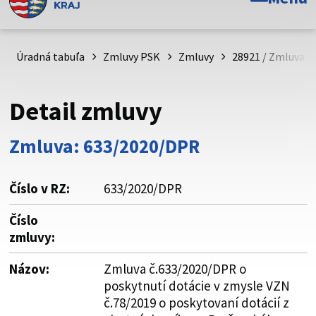
Toto je oficiálna webová stránka Prešovského
samosprávneho kraja. Oficiálne stránky využívajú doménu
psk.sk.
Úradná tabuľa
Zmluvy PSK
Zmluvy
28921 / Zmluva č
Táto stránka je zabezpečená
Detail zmluvy
Buďte pozorní a vždy sa uistite, že zdieľate informácie iba
cez zabezpečenú webovú stránku. Zabezpečená stránka
Zmluva: 633/2020/DPR
vždy začína https:// pred názvom domény webového sídla.
Číslo v RZ:
633/2020/DPR
Číslo
zmluvy:
Názov:
Zmluva č.633/2020/DPR o
poskytnutí dotácie v zmysle VZN
č.78/2019 o poskytovaní dotácií z