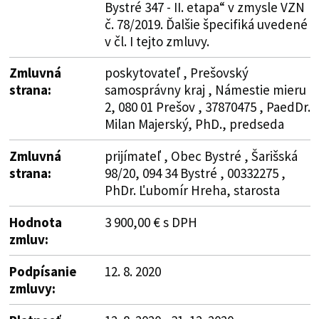
Bystré 347 - II. etapa“ v zmysle VZN
č. 78/2019. Ďalšie špecifiká uvedené
v čl. I tejto zmluvy.
Zmluvná
poskytovateľ , Prešovský
strana:
samosprávny kraj , Námestie mieru
2, 080 01 Prešov , 37870475 , PaedDr.
Milan Majerský, PhD., predseda
Zmluvná
prijímateľ , Obec Bystré , Šarišská
strana:
98/20, 094 34 Bystré , 00332275 ,
PhDr. Ľubomír Hreha, starosta
Hodnota
3 900,00 € s DPH
zmluv:
Podpísanie
12. 8. 2020
zmluvy: