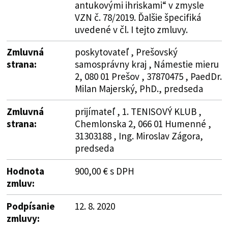
antukovými ihriskami“ v zmysle
VZN č. 78/2019. Ďalšie špecifiká
uvedené v čl. I tejto zmluvy.
Zmluvná
poskytovateľ , Prešovský
strana:
samosprávny kraj , Námestie mieru
2, 080 01 Prešov , 37870475 , PaedDr.
Milan Majerský, PhD., predseda
Zmluvná
prijímateľ , 1. TENISOVÝ KLUB ,
strana:
Chemlonska 2, 066 01 Humenné ,
31303188 , Ing. Miroslav Zágora,
predseda
Hodnota
900,00 € s DPH
zmluv:
Podpísanie
12. 8. 2020
zmluvy: