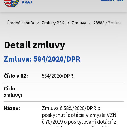
Toto je oficiálna webová stránka Prešovského
samosprávneho kraja. Oficiálne stránky využívajú doménu
psk.sk.
Úradná tabuľa
Zmluvy PSK
Zmluvy
28888 / Zmluva č
Táto stránka je zabezpečená
Detail zmluvy
Buďte pozorní a vždy sa uistite, že zdieľate informácie iba
cez zabezpečenú webovú stránku. Zabezpečená stránka
Zmluva: 584/2020/DPR
vždy začína https:// pred názvom domény webového sídla.
Číslo v RZ:
584/2020/DPR
Číslo
zmluvy:
Názov:
Zmluva č.58č./2020/DPR o
poskytnutí dotácie v zmysle VZN
č.78/2019 o poskytovaní dotácií z