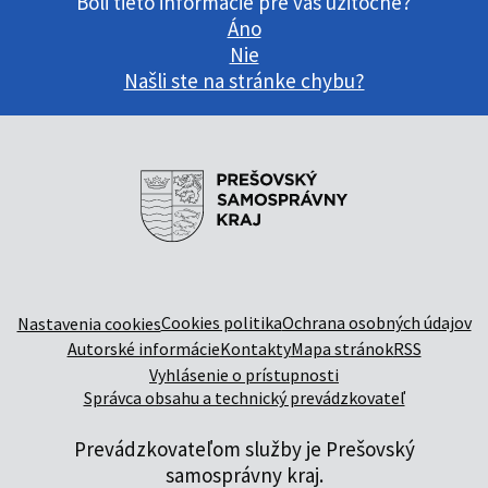
Boli tieto informácie pre vás užitočné?
Áno
Nie
Našli ste na stránke chybu?
Cookies politika
Ochrana osobných údajov
Nastavenia cookies
Autorské informácie
Kontakty
Mapa stránok
RSS
Vyhlásenie o prístupnosti
Správca obsahu a technický prevádzkovateľ
Prevádzkovateľom služby je Prešovský
samosprávny kraj.