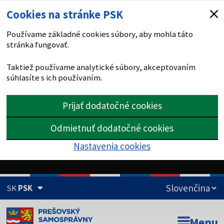
Cookies na stránke PSK
Používame základné cookies súbory, aby mohla táto
stránka fungovať.
Taktiež používame analytické súbory, akceptovaním
súhlasíte s ich používaním.
Prijať dodatočné cookies
Odmietnuť dodatočné cookies
Nastavenia cookies
SK
PSK
Doména psk.sk je oficiálna
Menu