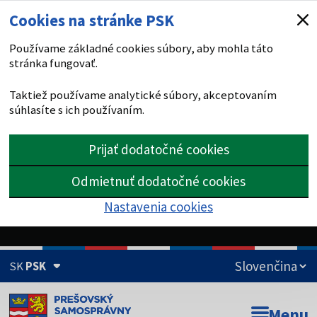
Cookies na stránke PSK
Používame základné cookies súbory, aby mohla táto
stránka fungovať.
Taktiež používame analytické súbory, akceptovaním
súhlasíte s ich používaním.
Prijať dodatočné cookies
Odmietnuť dodatočné cookies
Nastavenia cookies
SK
PSK
Doména psk.sk je oficiálna
Menu