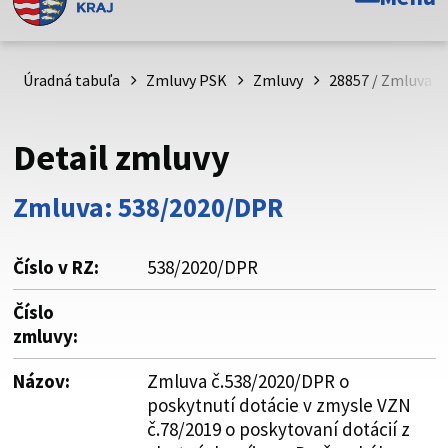
Toto je oficiálna webová stránka Prešovského
samosprávneho kraja. Oficiálne stránky využívajú doménu
psk.sk.
Úradná tabuľa
Zmluvy PSK
Zmluvy
28857 / Zmluva č
Táto stránka je zabezpečená
Detail zmluvy
Buďte pozorní a vždy sa uistite, že zdieľate informácie iba
cez zabezpečenú webovú stránku. Zabezpečená stránka
Zmluva: 538/2020/DPR
vždy začína https:// pred názvom domény webového sídla.
Číslo v RZ:
538/2020/DPR
Číslo
zmluvy:
Názov:
Zmluva č.538/2020/DPR o
poskytnutí dotácie v zmysle VZN
č.78/2019 o poskytovaní dotácií z