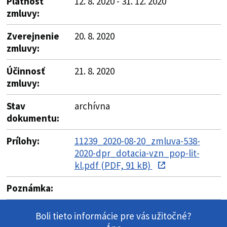
Platnosť
12. 8. 2020 - 31. 12. 2020
zmluvy:
Zverejnenie
20. 8. 2020
zmluvy:
Účinnosť
21. 8. 2020
zmluvy:
Stav
archívna
dokumentu:
Prílohy:
11239_2020-08-20_zmluva-538-
2020-dpr_dotacia-vzn_pop-lit-
kl.pdf (PDF, 91 kB)
Poznámka:
Boli tieto informácie pre vás užitočné?