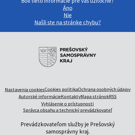
Boli tieto informácie pre vás užitočné?
Áno
Nie
Našli ste na stránke chybu?
Cookies politika
Ochrana osobných údajov
Nastavenia cookies
Autorské informácie
Kontakty
Mapa stránok
RSS
Vyhlásenie o prístupnosti
Správca obsahu a technický prevádzkovateľ
Prevádzkovateľom služby je Prešovský
samosprávny kraj.