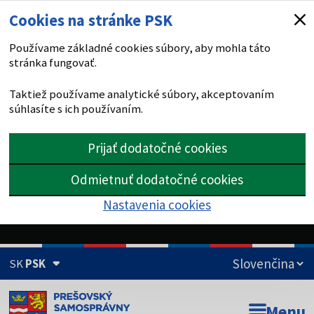
Cookies na stránke PSK
Používame základné cookies súbory, aby mohla táto
stránka fungovať.
Taktiež používame analytické súbory, akceptovaním
súhlasíte s ich používaním.
Prijať dodatočné cookies
Odmietnuť dodatočné cookies
Nastavenia cookies
SK
PSK
Doména psk.sk je oficiálna
Menu