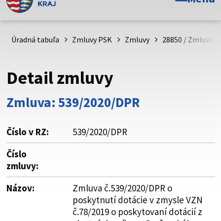
Toto je oficiálna webová stránka Prešovského
samosprávneho kraja. Oficiálne stránky využívajú doménu
psk.sk.
Úradná tabuľa
Zmluvy PSK
Zmluvy
28850 / Zmluva č
Táto stránka je zabezpečená
Detail zmluvy
Buďte pozorní a vždy sa uistite, že zdieľate informácie iba
cez zabezpečenú webovú stránku. Zabezpečená stránka
Zmluva: 539/2020/DPR
vždy začína https:// pred názvom domény webového sídla.
Číslo v RZ:
539/2020/DPR
Číslo
zmluvy:
Názov:
Zmluva č.539/2020/DPR o
poskytnutí dotácie v zmysle VZN
č.78/2019 o poskytovaní dotácií z