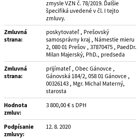
zmysle VZN č. 78/2019. Ďalšie
špecifiká uvedené v čl. I tejto
zmluvy.
Zmluvná
poskytovateľ , Prešovský
strana:
samosprávny kraj , Námestie mieru
2, 080 01 Prešov , 37870475 , PaedDr.
Milan Majerský, PhD., predseda
Zmluvná
prijímateľ , Obec Gánovce ,
strana:
Gánovská 184/2, 058 01 Gánovce ,
00326143 , Mgr. Michal Materný,
starosta
Hodnota
3 800,00 € s DPH
zmluv:
Podpísanie
12. 8. 2020
zmluvy: