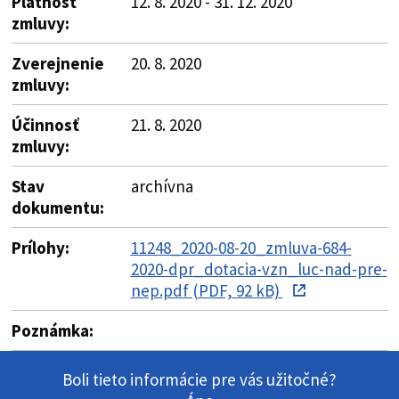
Platnosť
12. 8. 2020 - 31. 12. 2020
zmluvy:
Zverejnenie
20. 8. 2020
zmluvy:
Účinnosť
21. 8. 2020
zmluvy:
Stav
archívna
dokumentu:
Prílohy:
11248_2020-08-20_zmluva-684-
2020-dpr_dotacia-vzn_luc-nad-pre-
nep.pdf (PDF, 92 kB)
Poznámka:
Boli tieto informácie pre vás užitočné?