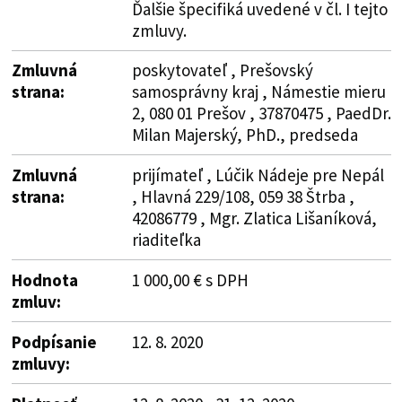
Ďalšie špecifiká uvedené v čl. I tejto
zmluvy.
Zmluvná
poskytovateľ , Prešovský
strana:
samosprávny kraj , Námestie mieru
2, 080 01 Prešov , 37870475 , PaedDr.
Milan Majerský, PhD., predseda
Zmluvná
prijímateľ , Lúčik Nádeje pre Nepál
strana:
, Hlavná 229/108, 059 38 Štrba ,
42086779 , Mgr. Zlatica Lišaníková,
riaditeľka
Hodnota
1 000,00 € s DPH
zmluv:
Podpísanie
12. 8. 2020
zmluvy: