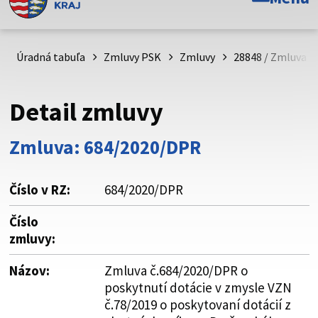
Toto je oficiálna webová stránka Prešovského
samosprávneho kraja. Oficiálne stránky využívajú doménu
psk.sk.
Úradná tabuľa
Zmluvy PSK
Zmluvy
28848 / Zmluva č
Táto stránka je zabezpečená
Detail zmluvy
Buďte pozorní a vždy sa uistite, že zdieľate informácie iba
cez zabezpečenú webovú stránku. Zabezpečená stránka
Zmluva: 684/2020/DPR
vždy začína https:// pred názvom domény webového sídla.
Číslo v RZ:
684/2020/DPR
Číslo
zmluvy:
Názov:
Zmluva č.684/2020/DPR o
poskytnutí dotácie v zmysle VZN
č.78/2019 o poskytovaní dotácií z