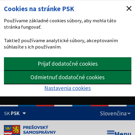
Cookies na stránke PSK
Používame základné cookies súbory, aby mohla táto
stránka fungovať.
Taktiež používame analytické súbory, akceptovaním
súhlasíte s ich používaním.
Prijať dodatočné cookies
Odmietnuť dodatočné cookies
Nastavenia cookies
SK
PSK
Doména psk.sk je oficiálna
Menu