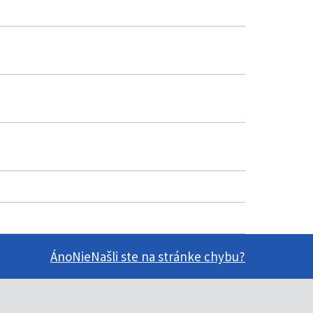
Áno
Nie
Našli ste na stránke chybu?