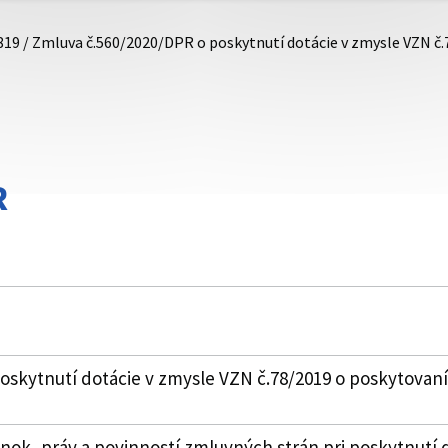
819 / Zmluva č.560/2020/DPR o poskytnutí dotácie v zmysle VZN č
R
skytnutí dotácie v zmysle VZN č.78/2019 o poskytovaní
k, práv a povinností zmluvných strán pri poskytnutí 