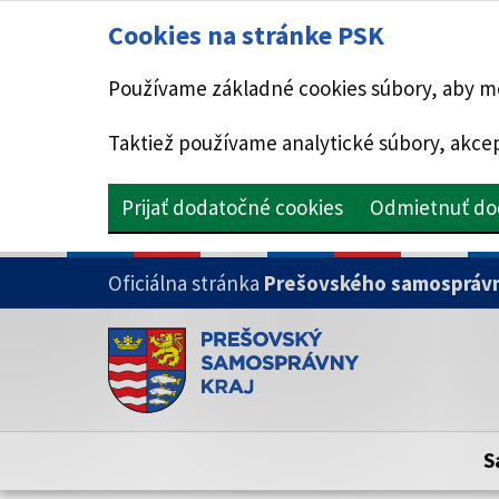
Cookies na stránke PSK
Používame základné cookies súbory, aby mo
Taktiež používame analytické súbory, akcep
Prijať dodatočné cookies
Odmietnuť do
PRESKOČIŤ NA HLAVNÝ OBSAH
Oficiálna stránka
Prešovského samosprávn
Doména psk.sk je oficiálna
Toto je oficiálna webová stránka Prešovsk
Oficiálne stránky využívajú doménu psk.sk.
S