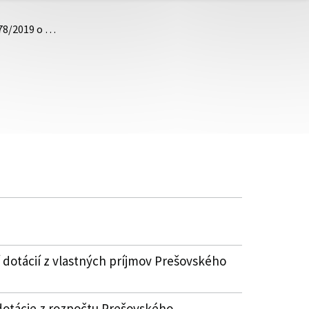
.78/2019 o …
 dotácií z vlastných príjmov Prešovského
dotácie z rozpočtu Prešovského