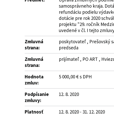
samosprávneho kraja. Dotác
refundáciu podielu výdavko
dotácie pre rok 2020 schvá
projektu "29. ročník Medzi
uvedené v čl. I tejto zmluvy
Zmluvná
poskytovateľ , Prešovský s
strana:
predseda
Zmluvná
prijímateľ , PO ART , Hviez
strana:
Hodnota
5 000,00 € s DPH
zmluv:
Podpísanie
12. 8. 2020
zmluvy:
Platnosť
12. 8. 2020 - 31. 12. 2020