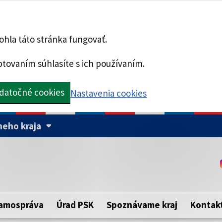
hla táto stránka fungovať.
tovaním súhlasíte s ich používaním.
datočné cookies
Nastavenia cookies
eho kraja
Táto stránka je zabezpe
Buďte pozorní a vždy sa ui
ého samosprávneho kraja.
zabezpečenú webovú strá
https:// pred názvom dom
amospráva
Úrad PSK
Spoznávame kraj
Kontak