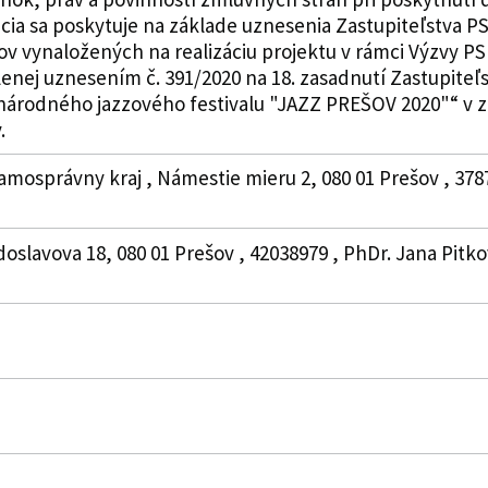
ia sa poskytuje na základe uznesenia Zastupiteľstva PSK 
v vynaložených na realizáciu projektu v rámci Výzvy PS
lenej uznesením č. 391/2020 na 18. zasadnutí Zastupiteľ
národného jazzového festivalu "JAZZ PREŠOV 2020"“ v zm
.
amosprávny kraj , Námestie mieru 2, 080 01 Prešov , 378
doslavova 18, 080 01 Prešov , 42038979 , PhDr. Jana Pitko