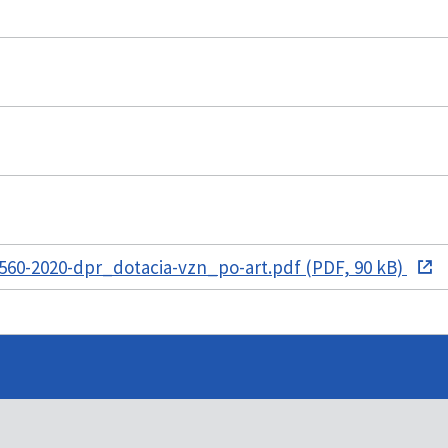
60-2020-dpr_dotacia-vzn_po-art.pdf (PDF, 90 kB)