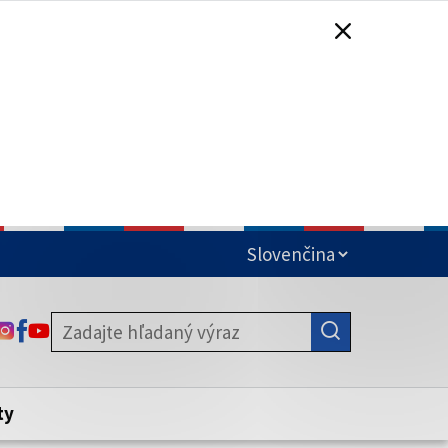
čená
ODKAZ SA OTVORÍ NA NOVEJ KARTE
ODKAZ SA OTVORÍ NA NOVEJ KARTE
ODKAZ SA OTVORÍ NA NOVEJ KARTE
stite, že zdieľate informácie iba cez
nku. Zabezpečená stránka vždy začína
ény webového sídla.
ty