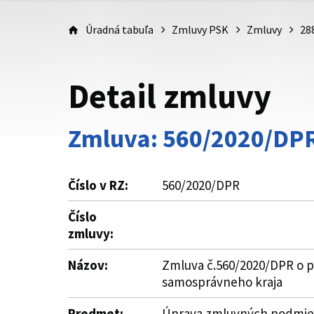
Úradná tabuľa
Zmluvy PSK
Zmluvy
28
Detail zmluvy
Zmluva: 560/2020/DP
Číslo v RZ:
560/2020/DPR
Číslo
zmluvy:
Názov:
Zmluva č.560/2020/DPR o po
samosprávneho kraja
Predmet:
Úprava zmluvných podmieno