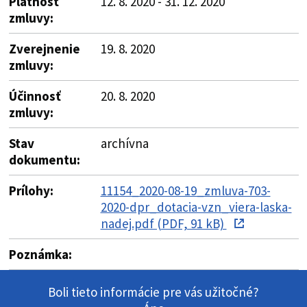
Platnosť
12. 8. 2020 - 31. 12. 2020
zmluvy:
Zverejnenie
19. 8. 2020
zmluvy:
Účinnosť
20. 8. 2020
zmluvy:
Stav
archívna
dokumentu:
Prílohy:
11154_2020-08-19_zmluva-703-
2020-dpr_dotacia-vzn_viera-laska-
nadej.pdf (PDF, 91 kB)
Poznámka:
Boli tieto informácie pre vás užitočné?