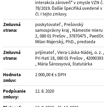
interakcia zároveň“ v zmysle VZN č.
78/2019. Ďalšie špecifiká uvedené v
čl. I tejto zmluvy.
Zmluvná
poskytovateľ , Prešovský
strana:
samosprávny kraj , Námestie mieru
2, 080 01 Prešov , 37870475 , PaedDr.
Milan Majerský, PhD., predseda
Zmluvná
prijímateľ , Viera-Láska-Nádej, o. z. ,
strana:
Pri Hati 18, 080 01 Prešov , 42090393
, Mária Šárossyová, štatutárka
Hodnota
2 000,00 € s DPH
zmluv:
Podpísanie
12. 8. 2020
zmluvy: