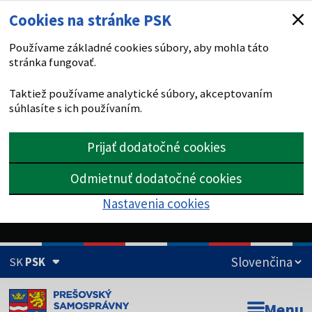
Cookies na stránke PSK
Používame základné cookies súbory, aby mohla táto
stránka fungovať.
Taktiež používame analytické súbory, akceptovaním
súhlasíte s ich používaním.
Prijať dodatočné cookies
Odmietnuť dodatočné cookies
Nastavenia cookies
SK
PSK
Doména psk.sk je oficiálna
Menu