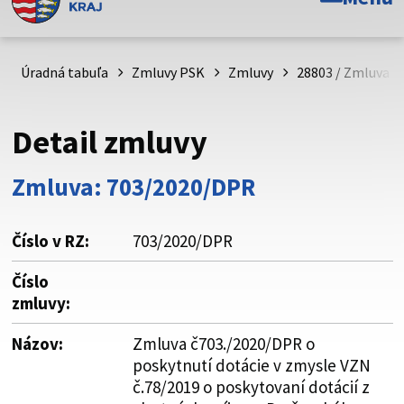
Toto je oficiálna webová stránka Prešovského
samosprávneho kraja. Oficiálne stránky využívajú doménu
psk.sk.
Úradná tabuľa
Zmluvy PSK
Zmluvy
28803 / Zmluva č
Táto stránka je zabezpečená
Detail zmluvy
Buďte pozorní a vždy sa uistite, že zdieľate informácie iba
cez zabezpečenú webovú stránku. Zabezpečená stránka
Zmluva: 703/2020/DPR
vždy začína https:// pred názvom domény webového sídla.
Číslo v RZ:
703/2020/DPR
Číslo
zmluvy:
Názov:
Zmluva č703./2020/DPR o
poskytnutí dotácie v zmysle VZN
č.78/2019 o poskytovaní dotácií z