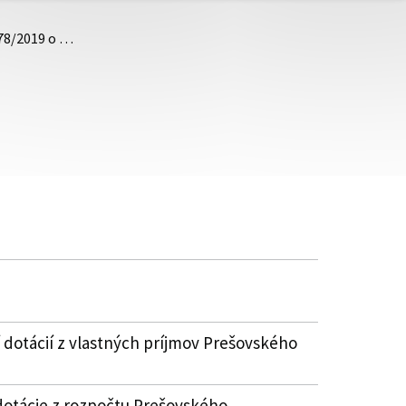
.78/2019 o …
 dotácií z vlastných príjmov Prešovského
dotácie z rozpočtu Prešovského