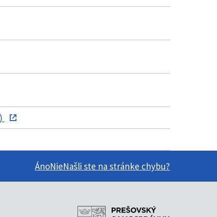
B)
Áno
Nie
Našli ste na stránke chybu?