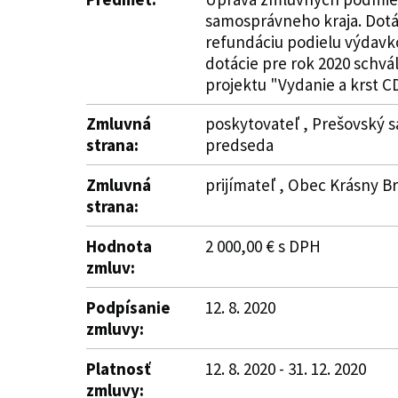
samosprávneho kraja. Dotác
refundáciu podielu výdavko
dotácie pre rok 2020 schvá
projektu "Vydanie a krst CD
Zmluvná
poskytovateľ , Prešovský s
strana:
predseda
Zmluvná
prijímateľ , Obec Krásny Br
strana:
Hodnota
2 000,00 € s DPH
zmluv:
Podpísanie
12. 8. 2020
zmluvy:
Platnosť
12. 8. 2020 - 31. 12. 2020
zmluvy: