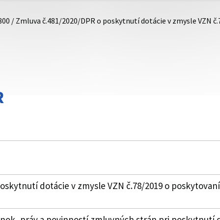
800 / Zmluva č.481/2020/DPR o poskytnutí dotácie v zmysle VZN č
R
skytnutí dotácie v zmysle VZN č.78/2019 o poskytovaní
k, práv a povinností zmluvných strán pri poskytnutí 