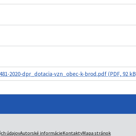
481-2020-dpr_dotacia-vzn_obec-k-brod.pdf (PDF, 92 k
ch údajov
Autorské informácie
Kontakty
Mapa stránok