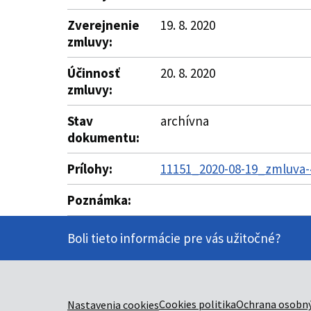
Zverejnenie
19. 8. 2020
zmluvy:
Účinnosť
20. 8. 2020
zmluvy:
Stav
archívna
dokumentu:
Prílohy:
11151_2020-08-19_zmluva-
Poznámka:
Boli tieto informácie pre vás užitočné?
Cookies politika
Ochrana osobný
Nastavenia cookies