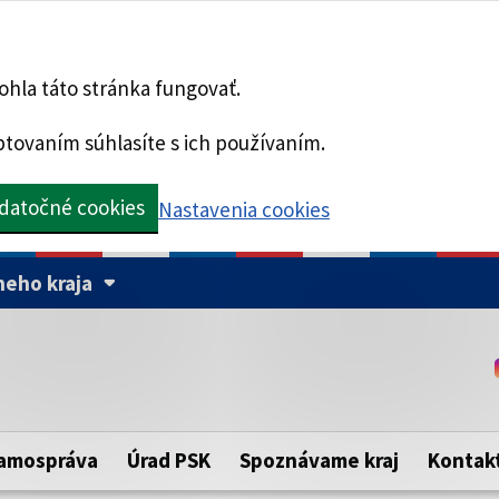
hla táto stránka fungovať.
tovaním súhlasíte s ich používaním.
datočné cookies
Nastavenia cookies
eho kraja
Táto stránka je zabezpe
Buďte pozorní a vždy sa ui
ého samosprávneho kraja.
zabezpečenú webovú strá
https:// pred názvom dom
amospráva
Úrad PSK
Spoznávame kraj
Kontak