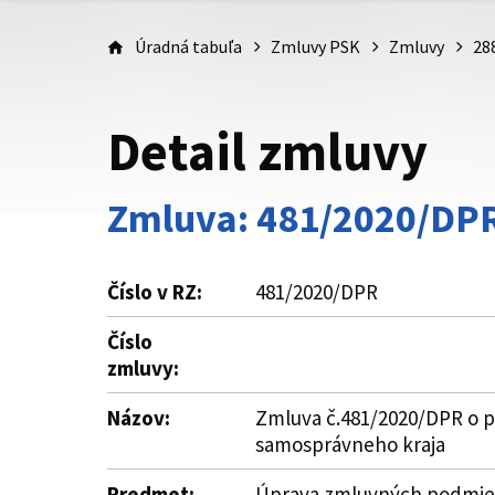
Úradná tabuľa
Zmluvy PSK
Zmluvy
28
Detail zmluvy
Zmluva: 481/2020/DP
Číslo v RZ:
481/2020/DPR
Číslo
zmluvy:
Názov:
Zmluva č.481/2020/DPR o po
samosprávneho kraja
Predmet:
Úprava zmluvných podmieno