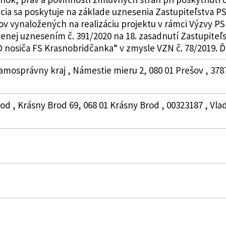
ia sa poskytuje na základe uznesenia Zastupiteľstva PSK 
v vynaložených na realizáciu projektu v rámci Výzvy PS
lenej uznesením č. 391/2020 na 18. zasadnutí Zastupiteľ
 nosiča FS Krasnobridčanka“ v zmysle VZN č. 78/2019. Ďal
amosprávny kraj , Námestie mieru 2, 080 01 Prešov , 378
od , Krásny Brod 69, 068 01 Krásny Brod , 00323187 , Vlad