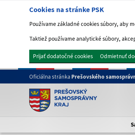
Cookies na stránke PSK
Používame základné cookies súbory, aby mo
Taktiež používame analytické súbory, akcep
Prijať dodatočné cookies
Odmietnuť do
PRESKOČIŤ NA HLAVNÝ OBSAH
Oficiálna stránka
Prešovského samosprávn
Doména psk.sk je oficiálna
Toto je oficiálna webová stránka Prešovsk
Oficiálne stránky využívajú doménu psk.sk.
S