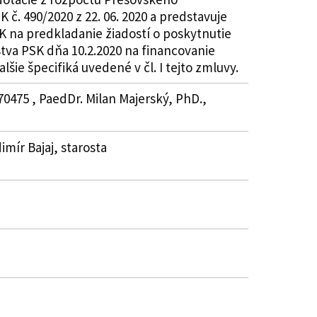
č. 490/2020 z 22. 06. 2020 a predstavuje
K na predkladanie žiadostí o poskytnutie
stva PSK dňa 10.2.2020 na financovanie
šie špecifiká uvedené v čl. I tejto zmluvy.
70475 , PaedDr. Milan Majerský, PhD.,
imír Bajaj, starosta