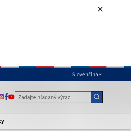
čená
ODKAZ SA OTVORÍ NA NOVEJ KARTE
ODKAZ SA OTVORÍ NA NOVEJ KARTE
ODKAZ SA OTVORÍ NA NOVEJ KARTE
stite, že zdieľate informácie iba cez
nku. Zabezpečená stránka vždy začína
ény webového sídla.
ty