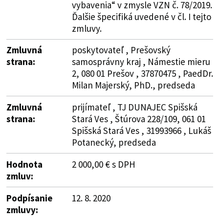
vybavenia“ v zmysle VZN č. 78/2019.
Ďalšie špecifiká uvedené v čl. I tejto
zmluvy.
Zmluvná
poskytovateľ , Prešovský
strana:
samosprávny kraj , Námestie mieru
2, 080 01 Prešov , 37870475 , PaedDr.
Milan Majerský, PhD., predseda
Zmluvná
prijímateľ , TJ DUNAJEC Spišská
strana:
Stará Ves , Štúrova 228/109, 061 01
Spišská Stará Ves , 31993966 , Lukáš
Potanecký, predseda
Hodnota
2 000,00 € s DPH
zmluv:
Podpísanie
12. 8. 2020
zmluvy: