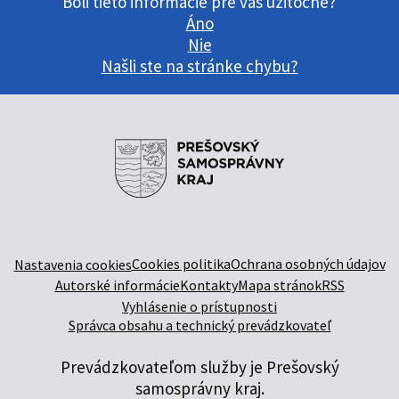
Boli tieto informácie pre vás užitočné?
Áno
Nie
Našli ste na stránke chybu?
Cookies politika
Ochrana osobných údajov
Nastavenia cookies
Autorské informácie
Kontakty
Mapa stránok
RSS
Vyhlásenie o prístupnosti
Správca obsahu a technický prevádzkovateľ
Prevádzkovateľom služby je Prešovský
samosprávny kraj.