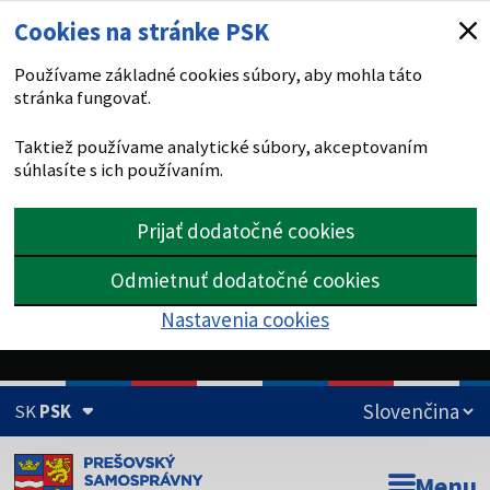
Cookies na stránke PSK
Používame základné cookies súbory, aby mohla táto
stránka fungovať.
Taktiež používame analytické súbory, akceptovaním
súhlasíte s ich používaním.
Prijať dodatočné cookies
Odmietnuť dodatočné cookies
Nastavenia cookies
SK
PSK
Doména psk.sk je oficiálna
Menu