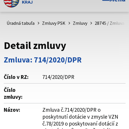
Toto je oficiálna webová stránka Prešovského
samosprávneho kraja. Oficiálne stránky využívajú doménu
psk.sk.
Úradná tabuľa
Zmluvy PSK
Zmluvy
28745 / Zmluva č
Táto stránka je zabezpečená
Detail zmluvy
Buďte pozorní a vždy sa uistite, že zdieľate informácie iba
cez zabezpečenú webovú stránku. Zabezpečená stránka
Zmluva: 714/2020/DPR
vždy začína https:// pred názvom domény webového sídla.
Číslo v RZ:
714/2020/DPR
Číslo
zmluvy:
Názov:
Zmluva č.714/2020/DPR o
poskytnutí dotácie v zmysle VZN
č.78/2019 o poskytovaní dotácií z