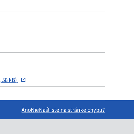
 58 kB)
Áno
Nie
Našli ste na stránke chybu?