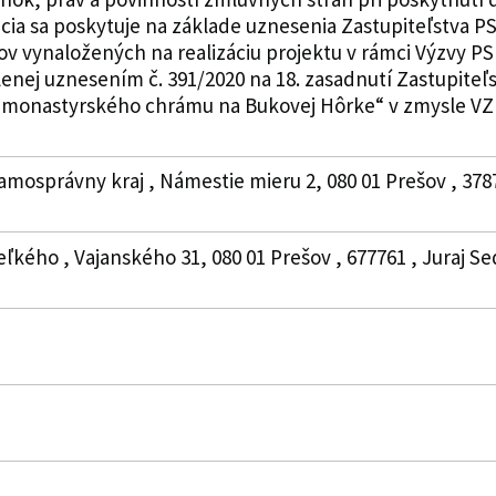
ia sa poskytuje na základe uznesenia Zastupiteľstva PSK 
v vynaložených na realizáciu projektu v rámci Výzvy PS
lenej uznesením č. 391/2020 na 18. zasadnutí Zastupiteľs
monastyrského chrámu na Bukovej Hôrke“ v zmysle VZN č.
amosprávny kraj , Námestie mieru 2, 080 01 Prešov , 378
Veľkého , Vajanského 31, 080 01 Prešov , 677761 , Juraj S