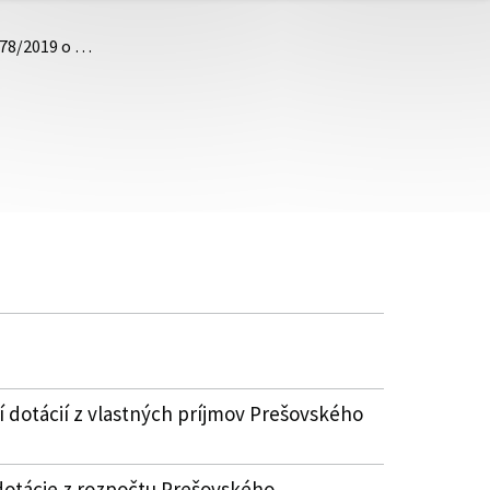
.78/2019 o …
 dotácií z vlastných príjmov Prešovského
dotácie z rozpočtu Prešovského