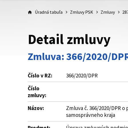
Úradná tabuľa
Zmluvy PSK
Zmluvy
28
Detail zmluvy
Zmluva: 366/2020/DP
Číslo v RZ:
366/2020/DPR
Číslo
zmluvy:
Názov:
Zmluva č. 366/2020/DPR o p
samosprávneho kraja
Predmet:
Úprava zmluvných podmieno