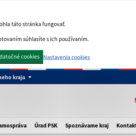
hla táto stránka fungovať.
tovaním súhlasíte s ich používaním.
datočné cookies
Nastavenia cookies
eho kraja
Táto stránka je zabezpe
Buďte pozorní a vždy sa ui
ého samosprávneho kraja.
zabezpečenú webovú strá
https:// pred názvom dom
amospráva
Úrad PSK
Spoznávame kraj
Kontak