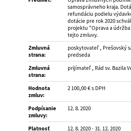
samosprávneho kraja. Dotác
refundáciu podielu výdavko
dotácie pre rok 2020 schvá
projektu "Oprava a údržba 
tejto zmluvy.
Zmluvná
poskytovateľ , Prešovský s
strana:
predseda
Zmluvná
prijímateľ , Rád sv. Bazila 
strana:
Hodnota
2 100,00 € s DPH
zmluv:
Podpísanie
12. 8. 2020
zmluvy:
Platnosť
12. 8. 2020 - 31. 12. 2020