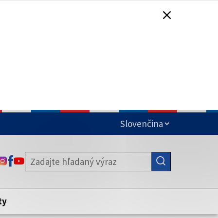
čená
ODKAZ SA OTVORÍ NA NOVEJ KARTE
ODKAZ SA OTVORÍ NA NOVEJ KARTE
ODKAZ SA OTVORÍ NA NOVEJ KARTE
stite, že zdieľate informácie iba cez
nku. Zabezpečená stránka vždy začína
ény webového sídla.
ty