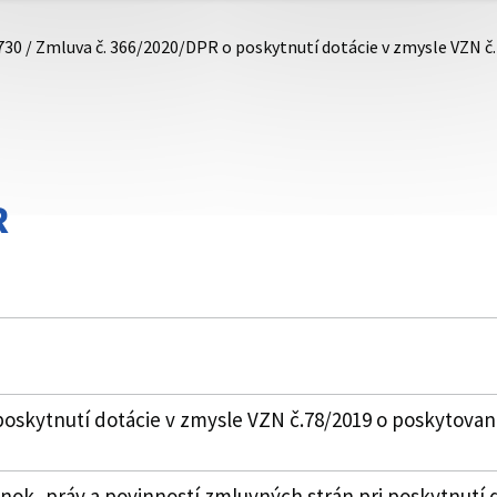
730 / Zmluva č. 366/2020/DPR o poskytnutí dotácie v zmysle VZN č
R
oskytnutí dotácie v zmysle VZN č.78/2019 o poskytovaní
k, práv a povinností zmluvných strán pri poskytnutí 