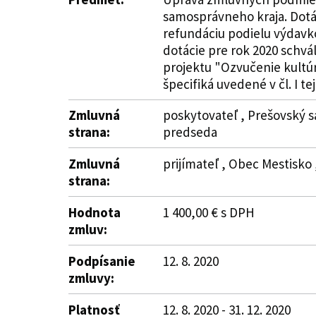
samosprávneho kraja. Dotác
refundáciu podielu výdavko
dotácie pre rok 2020 schvá
projektu "Ozvučenie kultú
špecifiká uvedené v čl. I te
Zmluvná
poskytovateľ , Prešovský s
strana:
predseda
Zmluvná
prijímateľ , Obec Mestisko 
strana:
Hodnota
1 400,00 € s DPH
zmluv:
Podpísanie
12. 8. 2020
zmluvy:
Platnosť
12. 8. 2020 - 31. 12. 2020