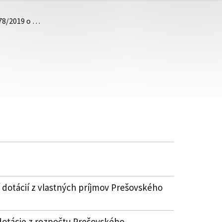
.78/2019 o …
 dotácií z vlastných príjmov Prešovského
dotácie z rozpočtu Prešovského