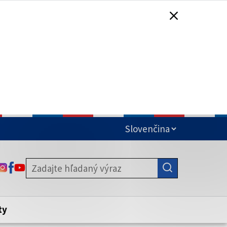
čená
ODKAZ SA OTVORÍ NA NOVEJ KARTE
ODKAZ SA OTVORÍ NA NOVEJ KARTE
ODKAZ SA OTVORÍ NA NOVEJ KARTE
stite, že zdieľate informácie iba cez
nku. Zabezpečená stránka vždy začína
ény webového sídla.
ty