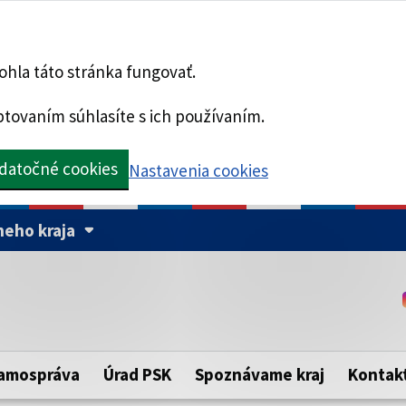
hla táto stránka fungovať.
tovaním súhlasíte s ich používaním.
datočné cookies
Nastavenia cookies
eho kraja
Táto stránka je zabezpe
Buďte pozorní a vždy sa ui
ého samosprávneho kraja.
zabezpečenú webovú strá
https:// pred názvom dom
amospráva
Úrad PSK
Spoznávame kraj
Kontak