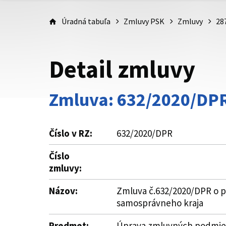
Úradná tabuľa
Zmluvy PSK
Zmluvy
28
Detail zmluvy
Zmluva: 632/2020/DP
Číslo v RZ:
632/2020/DPR
Číslo
zmluvy:
Názov:
Zmluva č.632/2020/DPR o po
samosprávneho kraja
Predmet:
Úprava zmluvných podmieno