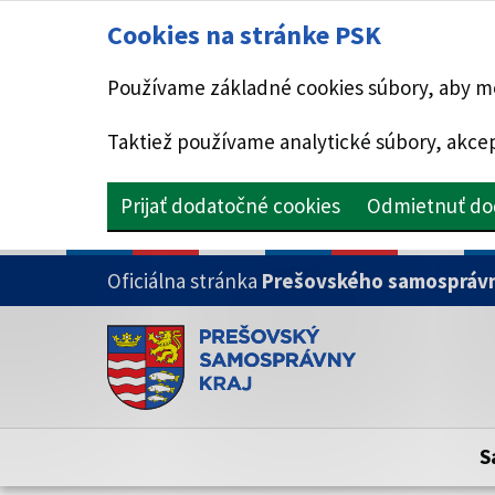
Cookies na stránke PSK
Používame základné cookies súbory, aby mo
Taktiež používame analytické súbory, akcep
Prijať dodatočné cookies
Odmietnuť do
PRESKOČIŤ NA HLAVNÝ OBSAH
Oficiálna stránka
Prešovského samosprávn
Doména psk.sk je oficiálna
Toto je oficiálna webová stránka Prešovsk
Oficiálne stránky využívajú doménu psk.sk.
S