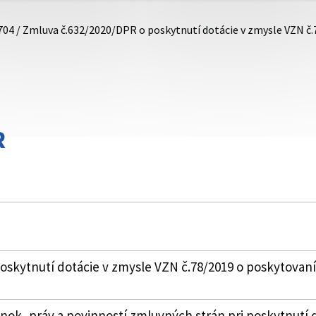
704 / Zmluva č.632/2020/DPR o poskytnutí dotácie v zmysle VZN č
R
skytnutí dotácie v zmysle VZN č.78/2019 o poskytovaní
k, práv a povinností zmluvných strán pri poskytnutí 