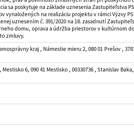
ia sa poskytuje na základe uznesenia Zastupiteľstva PSK 
v vynaložených na realizáciu projektu v rámci Výzvy PS
lenej uznesením č. 391/2020 na 18. zasadnutí Zastupiteľ
rneho domu, oprava a údržba priestorov v kultúrnom dom
jto zmluvy.
amosprávny kraj , Námestie mieru 2, 080 01 Prešov , 378
, Mestisko 6, 090 41 Mestisko , 00330736 , Stanislav Baka,