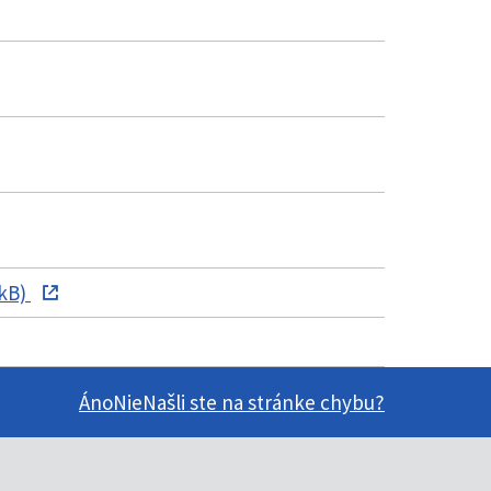
 kB)
Áno
Nie
Našli ste na stránke chybu?