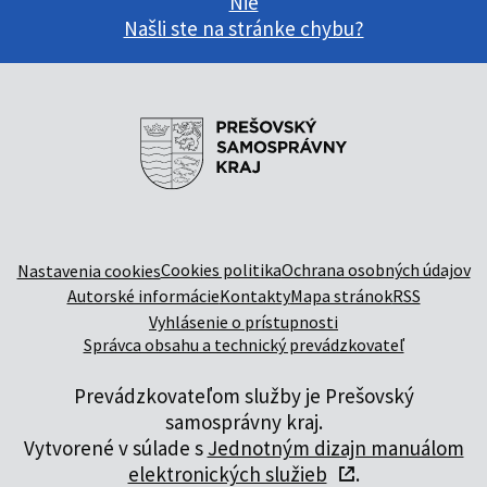
Nie
Našli ste na stránke chybu?
Cookies politika
Ochrana osobných údajov
Nastavenia cookies
Autorské informácie
Kontakty
Mapa stránok
RSS
Vyhlásenie o prístupnosti
Správca obsahu a technický prevádzkovateľ
Prevádzkovateľom služby je Prešovský
samosprávny kraj.
Vytvorené v súlade s
Jednotným dizajn manuálom
elektronických služieb
.