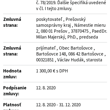
č. 78/2019. Ďalšie špecifiká uvedené
v čl. I tejto zmluvy.
Zmluvná
poskytovateľ , Prešovský
strana:
samosprávny kraj , Námestie mieru
2, 080 01 Prešov , 37870475 , PaedDr.
Milan Majerský, PhD., predseda
Zmluvná
prijímateľ , Obec Bartošovce ,
strana:
Bartošovce 148, 086 42 Bartošovce ,
00321851 , Václav Hudák, starosta
Hodnota
1 300,00 € s DPH
zmluv:
Podpísanie
12. 8. 2020
zmluvy:
Platnosť
12. 8. 2020 - 31. 12. 2020