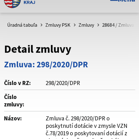
Toto je oficiálna webová stránka Prešovského
samosprávneho kraja. Oficiálne stránky využívajú doménu
psk.sk.
Úradná tabuľa
Zmluvy PSK
Zmluvy
28684 / Zmluva č
Táto stránka je zabezpečená
Detail zmluvy
Buďte pozorní a vždy sa uistite, že zdieľate informácie iba
cez zabezpečenú webovú stránku. Zabezpečená stránka
Zmluva: 298/2020/DPR
vždy začína https:// pred názvom domény webového sídla.
Číslo v RZ:
298/2020/DPR
Číslo
zmluvy:
Názov:
Zmluva č. 298/2020/DPR o
poskytnutí dotácie v zmysle VZN
č.78/2019 o poskytovaní dotácií z