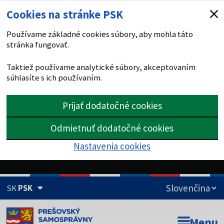
Cookies na stránke PSK
Používame základné cookies súbory, aby mohla táto
stránka fungovať.
Taktiež používame analytické súbory, akceptovaním
súhlasíte s ich používaním.
Prijať dodatočné cookies
Odmietnuť dodatočné cookies
Nastavenia cookies
SK
PSK
Doména psk.sk je oficiálna
Menu