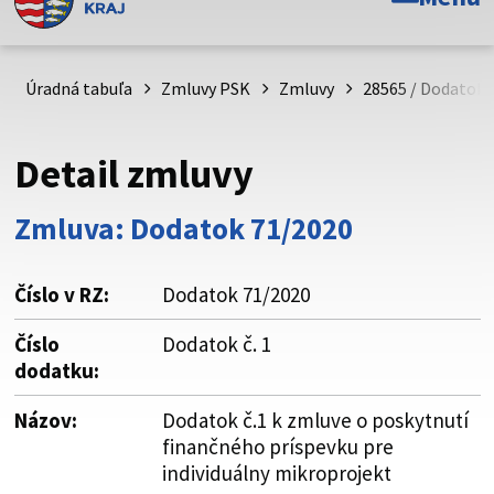
Toto je oficiálna webová stránka Prešovského
samosprávneho kraja. Oficiálne stránky využívajú doménu
psk.sk.
Úradná tabuľa
Zmluvy PSK
Zmluvy
28565 / Dodatok č
Táto stránka je zabezpečená
Detail zmluvy
Buďte pozorní a vždy sa uistite, že zdieľate informácie iba
cez zabezpečenú webovú stránku. Zabezpečená stránka
Zmluva: Dodatok 71/2020
vždy začína https:// pred názvom domény webového sídla.
Číslo v RZ:
Dodatok 71/2020
Číslo
Dodatok č. 1
dodatku:
Názov:
Dodatok č.1 k zmluve o poskytnutí
finančného príspevku pre
individuálny mikroprojekt