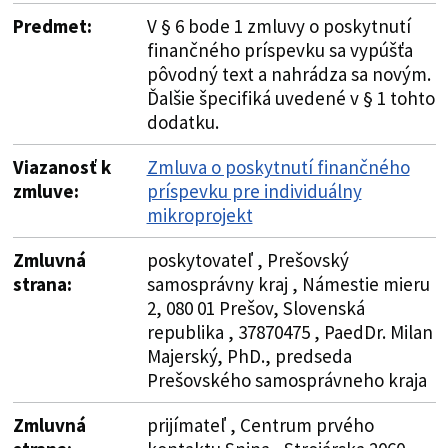
Predmet:
V § 6 bode 1 zmluvy o poskytnutí
finančného príspevku sa vypúšťa
pôvodný text a nahrádza sa novým.
Ďalšie špecifiká uvedené v § 1 tohto
dodatku.
Viazanosť k
Zmluva o poskytnutí finančného
zmluve:
príspevku pre individuálny
mikroprojekt
Zmluvná
poskytovateľ , Prešovský
strana:
samosprávny kraj , Námestie mieru
2, 080 01 Prešov, Slovenská
republika , 37870475 , PaedDr. Milan
Majerský, PhD., predseda
Prešovského samosprávneho kraja
Zmluvná
prijímateľ , Centrum prvého