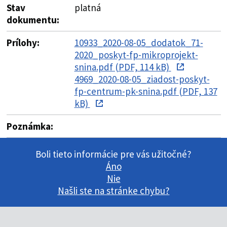
Stav
platná
dokumentu:
Prílohy:
10933_2020-08-05_dodatok_71-
2020_poskyt-fp-mikroprojekt-
snina.pdf (PDF, 114 kB)
4969_2020-08-05_ziadost-poskyt-
fp-centrum-pk-snina.pdf (PDF, 137
kB)
Poznámka:
Boli tieto informácie pre vás užitočné?
Áno
Nie
Našli ste na stránke chybu?