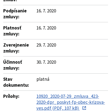
Podpísanie
16. 7. 2020
zmluvy:
Platnosť
16. 7. 2020
zmluvy:
Zverejnenie
29. 7. 2020
zmluvy:
Účinnosť
30. 7. 2020
zmluvy:
Stav
platná
dokumentu:
Prílohy:
10920_2020-07-29_zmluva_423-
2020-dpr_poskyt-fp-obec-krizova-
ves.pdf (PDF, 107 kB)