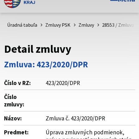
Toto je oficiálna webová stránka Prešovského
samosprávneho kraja. Oficiálne stránky využívajú doménu
psk.sk.
Úradná tabuľa
Zmluvy PSK
Zmluvy
28553 / Zmluva č
Táto stránka je zabezpečená
Detail zmluvy
Buďte pozorní a vždy sa uistite, že zdieľate informácie iba
cez zabezpečenú webovú stránku. Zabezpečená stránka
Zmluva: 423/2020/DPR
vždy začína https:// pred názvom domény webového sídla.
Číslo v RZ:
423/2020/DPR
Číslo
zmluvy:
Názov:
Zmluva č. 423/2020/DPR
Predmet:
Úprava zmluvných podmienok,