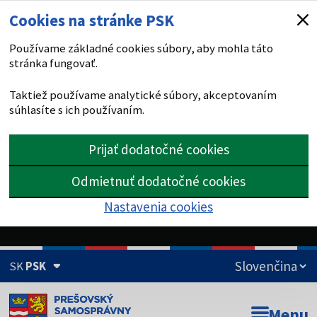
Cookies na stránke PSK
Používame základné cookies súbory, aby mohla táto
stránka fungovať.
Taktiež používame analytické súbory, akceptovaním
súhlasíte s ich používaním.
Prijať dodatočné cookies
Odmietnuť dodatočné cookies
Nastavenia cookies
SK
PSK
Doména psk.sk je oficiálna
Menu