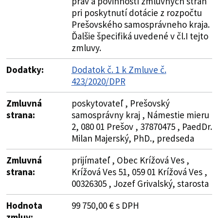
práv a povinností zmluvných strán
pri poskytnutí dotácie z rozpočtu
Prešovského samosprávneho kraja.
Ďalšie špecifiká uvedené v čl.I tejto
zmluvy.
Dodatky:
Dodatok č. 1 k Zmluve č.
423/2020/DPR
Zmluvná
poskytovateľ , Prešovský
strana:
samosprávny kraj , Námestie mieru
2, 080 01 Prešov , 37870475 , PaedDr.
Milan Majerský, PhD., predseda
Zmluvná
prijímateľ , Obec Krížová Ves ,
strana:
Krížová Ves 51, 059 01 Krížová Ves ,
00326305 , Jozef Grivalský, starosta
Hodnota
99 750,00 € s DPH
zmluv: