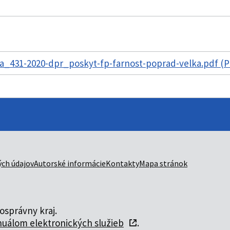
_431-2020-dpr_poskyt-fp-farnost-poprad-velka.pdf (P
ch údajov
Autorské informácie
Kontakty
Mapa stránok
správny kraj.
uálom elektronických služieb
.