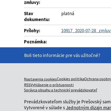
zmluvy:
Stav
platná
dokumentu:
Prílohy:
10917_2020-07-28_zmluva
Poznámka:
Boli tieto informácie pre vás užitočné?
Cookies politika
Ochrana osobný
Nastavenia cookies
RSS
Vyhlásenie o prístupnosti
Správca obsahu a technický prevádzkovateľ
Prevádzkovateľom služby je Prešovský samo
Vytvorené v súlade s
Jednotným dizajn man