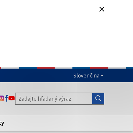
čená
ODKAZ SA OTVORÍ NA NOVEJ KARTE
ODKAZ SA OTVORÍ NA NOVEJ KARTE
ODKAZ SA OTVORÍ NA NOVEJ KARTE
stite, že zdieľate informácie iba cez
nku. Zabezpečená stránka vždy začína
ény webového sídla.
ty