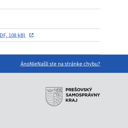
DF, 108 kB)
Áno
Nie
Našli ste na stránke chybu?