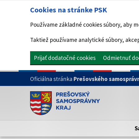
Cookies na stránke PSK
Používame základné cookies súbory, aby mo
Taktiež používame analytické súbory, akcep
Prijať dodatočné cookies
Odmietnuť do
PRESKOČIŤ NA HLAVNÝ OBSAH
Oficiálna stránka
Prešovského samosprávn
Doména psk.sk je oficiálna
Toto je oficiálna webová stránka Prešovsk
Oficiálne stránky využívajú doménu psk.sk.
S