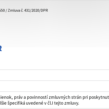
550 / Zmluva č. 431/2020/DPR
R
nok, práv a povinností zmluvných strán pri poskytnut
ie špecifiká uvedené v čl.I tejto zmluvy.