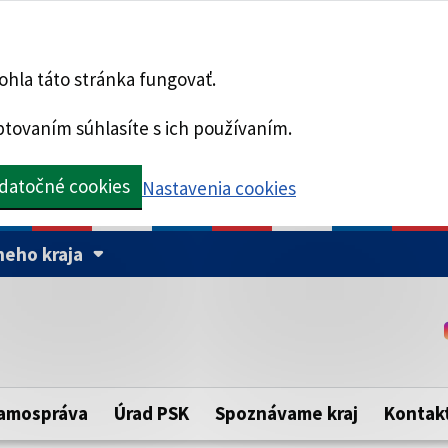
hla táto stránka fungovať.
tovaním súhlasíte s ich používaním.
datočné cookies
Nastavenia cookies
eho kraja
Táto stránka je zabezpe
Buďte pozorní a vždy sa ui
ého samosprávneho kraja.
zabezpečenú webovú strá
https:// pred názvom dom
amospráva
Úrad PSK
Spoznávame kraj
Kontak