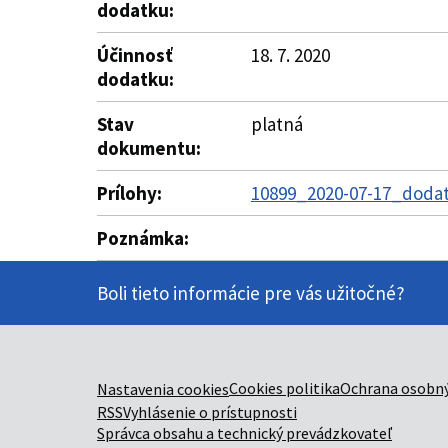
dodatku:
Účinnosť
18. 7. 2020
dodatku:
Stav
platná
dokumentu:
Prílohy:
10899_2020-07-17_dodat
Poznámka:
Boli tieto informácie pre vás užitočné?
Cookies politika
Ochrana osobný
Nastavenia cookies
RSS
Vyhlásenie o prístupnosti
Správca obsahu a technický prevádzkovateľ