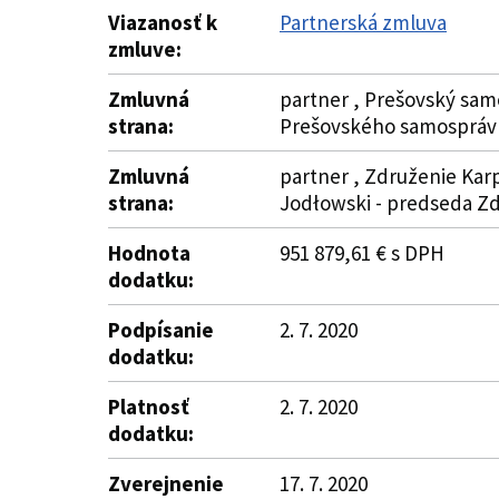
Viazanosť k
Partnerská zmluva
zmluve:
Zmluvná
partner , Prešovský samo
strana:
Prešovského samospráv
Zmluvná
partner , Združenie Karp
strana:
Jodłowski - predseda Z
Hodnota
951 879,61 € s DPH
dodatku:
Podpísanie
2. 7. 2020
dodatku:
Platnosť
2. 7. 2020
dodatku:
Zverejnenie
17. 7. 2020