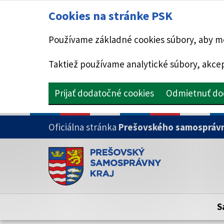
Cookies na stránke PSK
Používame základné cookies súbory, aby mo
Taktiež používame analytické súbory, akcep
Prijať dodatočné cookies
Odmietnuť do
PRESKOČIŤ NA HLAVNÝ OBSAH
Oficiálna stránka
Prešovského samosprávn
Doména psk.sk je oficiálna
Toto je oficiálna webová stránka Prešovsk
Oficiálne stránky využívajú doménu psk.sk.
S