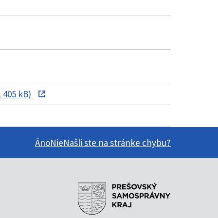
 405 kB)
Áno
Nie
Našli ste na stránke chybu?