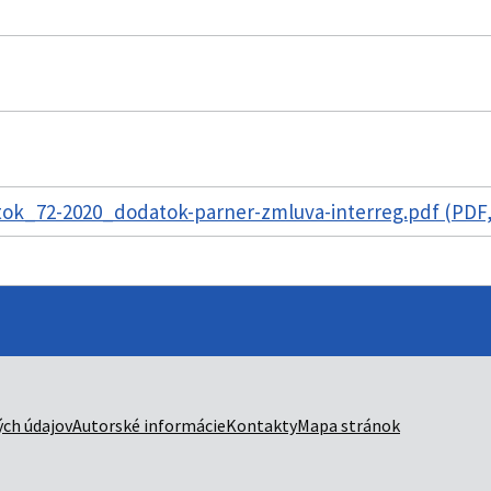
ok_72-2020_dodatok-parner-zmluva-interreg.pdf (PDF,
ch údajov
Autorské informácie
Kontakty
Mapa stránok