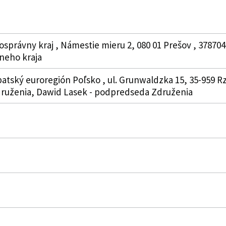
správny kraj , Námestie mieru 2, 080 01 Prešov , 378704
neho kraja
atský euroregión Poľsko , ul. Grunwaldzka 15, 35-959 R
druženia, Dawid Lasek - podpredseda Združenia