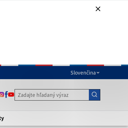
čená
ODKAZ SA OTVORÍ NA NOVEJ KARTE
ODKAZ SA OTVORÍ NA NOVEJ KARTE
ODKAZ SA OTVORÍ NA NOVEJ KARTE
stite, že zdieľate informácie iba cez
nku. Zabezpečená stránka vždy začína
ény webového sídla.
ty