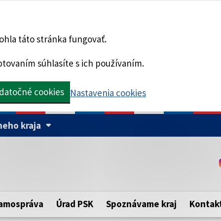
hla táto stránka fungovať.
tovaním súhlasíte s ich používaním.
datočné cookies
Nastavenia cookies
eho kraja
Táto stránka je zabezpe
Buďte pozorní a vždy sa ui
ého samosprávneho kraja.
zabezpečenú webovú strá
https:// pred názvom dom
amospráva
Úrad PSK
Spoznávame kraj
Kontak