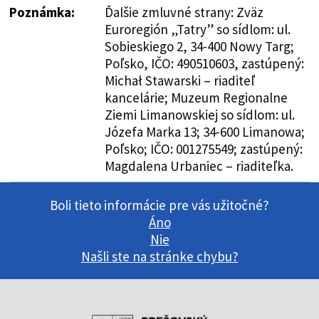
Poznámka:
Ďalšie zmluvné strany: Zväz
Euroregión „Tatry” so sídlom: ul.
Sobieskiego 2, 34-400 Nowy Targ;
Poľsko, IČO: 490510603, zastúpený:
Michał Stawarski – riaditeľ
kancelárie; Muzeum Regionalne
Ziemi Limanowskiej so sídlom: ul.
Józefa Marka 13; 34-600 Limanowa;
Poľsko; IČO: 001275549; zastúpený:
Magdalena Urbaniec – riaditeľka.
Boli tieto informácie pre vás užitočné?
Áno
Nie
Našli ste na stránke chybu?