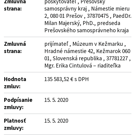
Zmluvná
poskytovateľ , Prešovský
strana:
samosprávny kraj , Námestie mieru
2, 080 01 Prešov , 37870475 , PaedDr.
Milan Majerský, PhD., predseda
Prešovského samosprávneho kraja
Zmluvná
prijímateľ , Múzeum v Kežmarku ,
strana:
Hradné námestie 42, Kežmarok 060
01, Slovenská republika , 37781227 ,
Mgr. Erika Cintulová – riaditeľka
Hodnota
135 583,52 € s DPH
zmluv:
Podpísanie
15. 5. 2020
zmluvy:
Platnosť
15. 5. 2020
zmluvy: