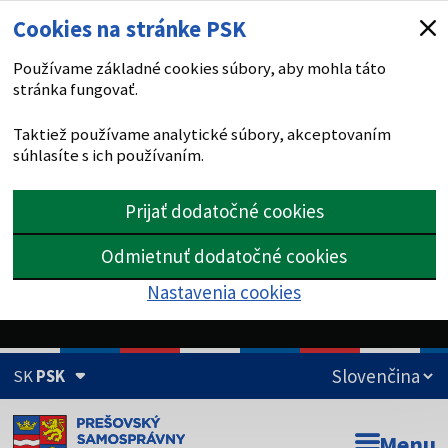
Cookies na stránke PSK
Používame základné cookies súbory, aby mohla táto
stránka fungovať.
Taktiež používame analytické súbory, akceptovaním
súhlasíte s ich používaním.
Prijať dodatočné cookies
Odmietnuť dodatočné cookies
Nastavenia cookies
SK
PSK
Doména psk.sk je oficiálna
Menu