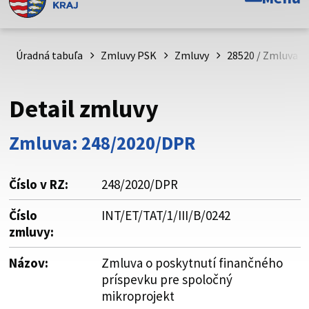
Toto je oficiálna webová stránka Prešovského
samosprávneho kraja. Oficiálne stránky využívajú doménu
psk.sk.
Úradná tabuľa
Zmluvy PSK
Zmluvy
28520 / Zmluva o
Táto stránka je zabezpečená
Detail zmluvy
Buďte pozorní a vždy sa uistite, že zdieľate informácie iba
cez zabezpečenú webovú stránku. Zabezpečená stránka
Zmluva: 248/2020/DPR
vždy začína https:// pred názvom domény webového sídla.
Číslo v RZ:
248/2020/DPR
Číslo
INT/ET/TAT/1/III/B/0242
zmluvy:
Názov:
Zmluva o poskytnutí finančného
príspevku pre spoločný
mikroprojekt