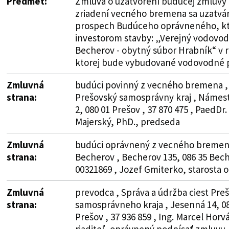
Predmet:
Zmluva o uzatvorení budúcej zmluvy 
zriadení vecného bremena sa uzatvár
prospech Budúceho oprávneného, kt
investorom stavby: „Verejný vodovod
Becherov - obytný súbor Hrabník“ v 
ktorej bude vybudované vodovodné p
Zmluvná
budúci povinný z vecného bremena ,
strana:
Prešovský samosprávny kraj , Námest
2, 080 01 Prešov , 37 870 475 , PaedDr.
Majerský, PhD., predseda
Zmluvná
budúci oprávnený z vecného bremen
strana:
Becherov , Becherov 135, 086 35 Bech
00321869 , Jozef Gmiterko, starosta 
Zmluvná
prevodca , Správa a údržba ciest Pr
strana:
samosprávneho kraja , Jesenná 14, 08
Prešov , 37 936 859 , Ing. Marcel Horv
riaditeľ, oprávnený podpísať zmluvu