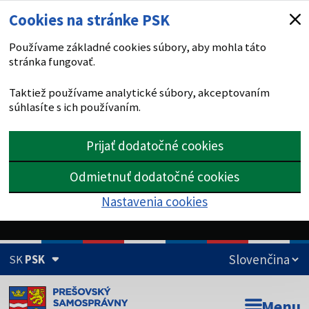
Cookies na stránke PSK
Používame základné cookies súbory, aby mohla táto
stránka fungovať.
Taktiež používame analytické súbory, akceptovaním
súhlasíte s ich používaním.
Prijať dodatočné cookies
Odmietnuť dodatočné cookies
Nastavenia cookies
SK
PSK
Doména psk.sk je oficiálna
Menu