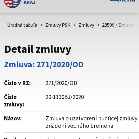
Toto je oficiálna webová stránka Prešovského
samosprávneho kraja. Oficiálne stránky využívajú doménu
psk.sk.
Úradná tabuľa
Zmluvy PSK
Zmluvy
28509 / Zmluva o
Táto stránka je zabezpečená
Detail zmluvy
Buďte pozorní a vždy sa uistite, že zdieľate informácie iba
cez zabezpečenú webovú stránku. Zabezpečená stránka
Zmluva: 271/2020/OD
vždy začína https:// pred názvom domény webového sídla.
Číslo v RZ:
271/2020/OD
Číslo
29-1130BJ/2020
zmluvy:
Názov:
Zmluva o uzatvorení budúcej zmluvy 
zriadení vecného bremena