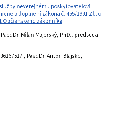
 služby neverejnému poskytovateľovi
 zmene a doplnení zákona č. 455/1991 Zb. o
51 Občianskeho zákonníka
 PaedDr. Milan Majerský, PhD., predseda
 36167517 , PaedDr. Anton Blajsko,