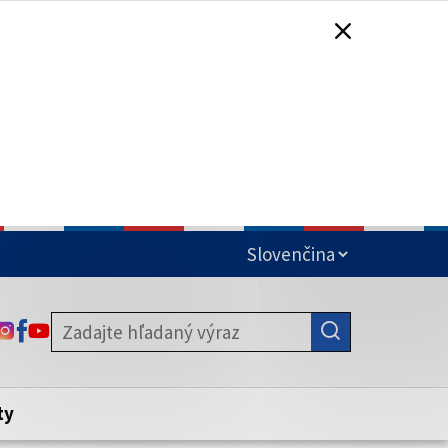
čená
ODKAZ SA OTVORÍ NA NOVEJ KARTE
ODKAZ SA OTVORÍ NA NOVEJ KARTE
ODKAZ SA OTVORÍ NA NOVEJ KARTE
stite, že zdieľate informácie iba cez
nku. Zabezpečená stránka vždy začína
ény webového sídla.
ty