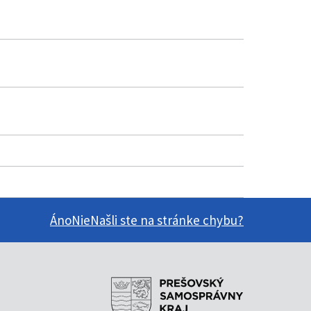
Áno
Nie
Našli ste na stránke chybu?