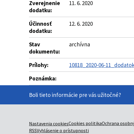
Zverejnenie
11. 6. 2020
dodatku:
Účinnosť
12. 6. 2020
dodatku:
Stav
archívna
dokumentu:
Prílohy:
10818_2020-06-11_dodatok
Poznámka:
Boli tieto informácie pre vás užitočné?
Cookies politika
Ochrana osobný
Nastavenia cookies
RSS
Vyhlásenie o prístupnosti