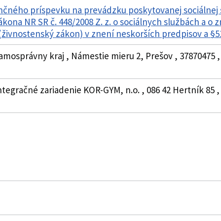
nčného príspevku na prevádzku poskytovanej sociálnej
ákona NR SR č. 448/2008 Z. z. o sociálnych službách a o
živnostenský zákon) v znení neskorších predpisov a §
amosprávny kraj , Námestie mieru 2, Prešov , 37870475 ,
ntegračné zariadenie KOR-GYM, n.o. , 086 42 Hertník 85 ,