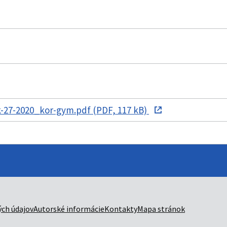
-27-2020_kor-gym.pdf (PDF, 117 kB)
ch údajov
Autorské informácie
Kontakty
Mapa stránok