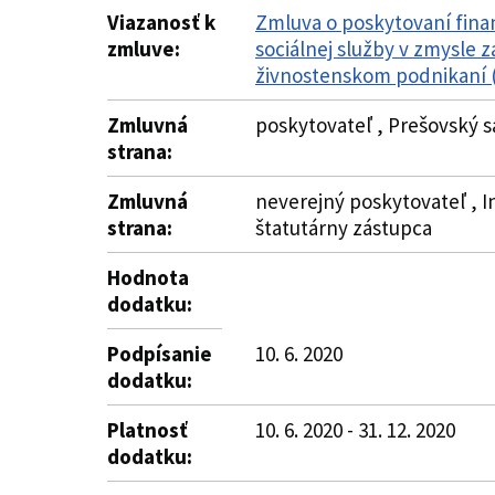
Viazanosť k
Zmluva o poskytovaní fina
zmluve:
sociálnej služby v zmysle z
živnostenskom podnikaní (
Zmluvná
poskytovateľ , Prešovský s
strana:
Zmluvná
neverejný poskytovateľ , I
strana:
štatutárny zástupca
Hodnota
dodatku:
Podpísanie
10. 6. 2020
dodatku:
Platnosť
10. 6. 2020 - 31. 12. 2020
dodatku: