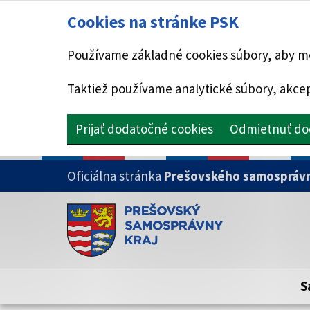
Cookies na stránke PSK
Používame základné cookies súbory, aby mo
Taktiež používame analytické súbory, akcep
Prijať dodatočné cookies
Odmietnuť do
PRESKOČIŤ NA HLAVNÝ OBSAH
Oficiálna stránka
Prešovského samosprávn
Doména psk.sk je oficiálna
Toto je oficiálna webová stránka Prešovsk
Oficiálne stránky využívajú doménu psk.sk.
S