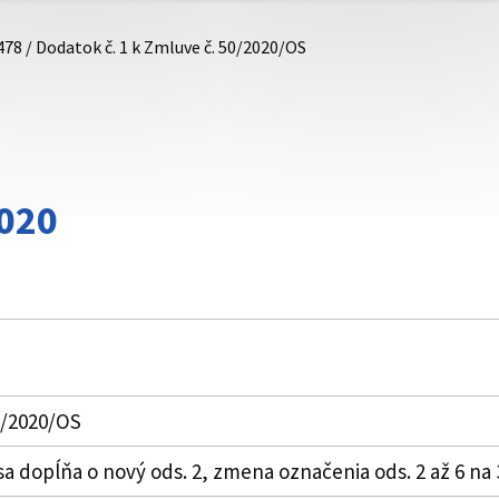
478 / Dodatok č. 1 k Zmluve č. 50/2020/OS
020
0/2020/OS
X. sa dopĺňa o nový ods. 2, zmena označenia ods. 2 až 6 na