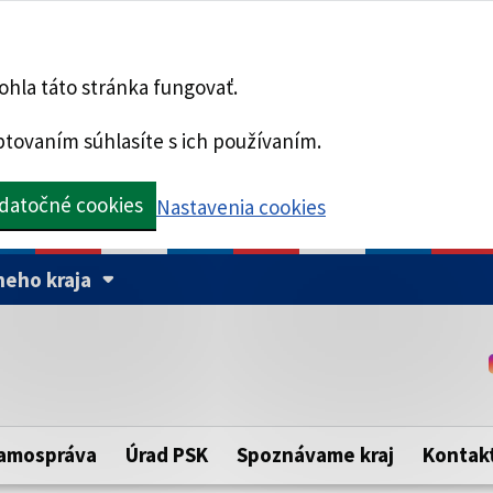
hla táto stránka fungovať.
tovaním súhlasíte s ich používaním.
datočné cookies
Nastavenia cookies
eho kraja
Táto stránka je zabezpe
Buďte pozorní a vždy sa ui
ého samosprávneho kraja.
zabezpečenú webovú strá
https:// pred názvom dom
amospráva
Úrad PSK
Spoznávame kraj
Kontak