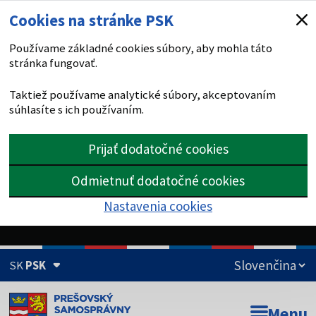
Cookies na stránke PSK
Používame základné cookies súbory, aby mohla táto
stránka fungovať.
Taktiež používame analytické súbory, akceptovaním
súhlasíte s ich používaním.
Prijať dodatočné cookies
Odmietnuť dodatočné cookies
Nastavenia cookies
SK
PSK
Doména psk.sk je oficiálna
Menu