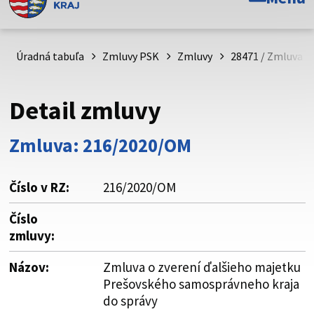
Toto je oficiálna webová stránka Prešovského
samosprávneho kraja. Oficiálne stránky využívajú doménu
psk.sk.
Úradná tabuľa
Zmluvy PSK
Zmluvy
28471 / Zmluva o
Táto stránka je zabezpečená
Detail zmluvy
Buďte pozorní a vždy sa uistite, že zdieľate informácie iba
cez zabezpečenú webovú stránku. Zabezpečená stránka
Zmluva: 216/2020/OM
vždy začína https:// pred názvom domény webového sídla.
Číslo v RZ:
216/2020/OM
Číslo
zmluvy:
Názov:
Zmluva o zverení ďalšieho majetku
Prešovského samosprávneho kraja
do správy