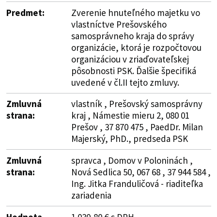
Predmet:
Zverenie hnuteľného majetku vo
vlastníctve Prešovského
samosprávneho kraja do správy
organizácie, ktorá je rozpočtovou
organizáciou v zriaďovateľskej
pôsobnosti PSK. Ďalšie špecifiká
uvedené v čl.II tejto zmluvy.
Zmluvná
vlastník , Prešovský samosprávny
strana:
kraj , Námestie mieru 2, 080 01
Prešov , 37 870 475 , PaedDr. Milan
Majerský, PhD., predseda PSK
Zmluvná
spravca , Domov v Poloninách ,
strana:
Nová Sedlica 50, 067 68 , 37 944 584 ,
Ing. Jitka Franduličová - riaditeľka
zariadenia
Hodnota
1 030,80 € s DPH