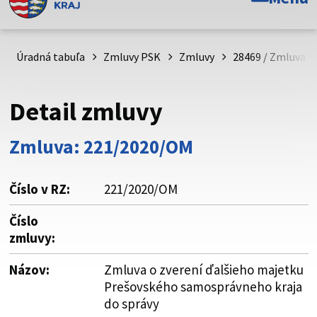
Toto je oficiálna webová stránka Prešovského
samosprávneho kraja. Oficiálne stránky využívajú doménu
psk.sk.
Úradná tabuľa
Zmluvy PSK
Zmluvy
28469 / Zmluva o
Táto stránka je zabezpečená
Detail zmluvy
Buďte pozorní a vždy sa uistite, že zdieľate informácie iba
cez zabezpečenú webovú stránku. Zabezpečená stránka
Zmluva: 221/2020/OM
vždy začína https:// pred názvom domény webového sídla.
Číslo v RZ:
221/2020/OM
Číslo
zmluvy:
Názov:
Zmluva o zverení ďalšieho majetku
Prešovského samosprávneho kraja
do správy