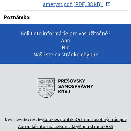
ametyst.pdf (PDF, 88 kB)
Poznámka:
Boli tieto informácie pre vás užitočné?
Áno
Nie
Našli ste na stránke chybu?
Cookies politika
Ochrana osobných údajov
Nastavenia cookies
Autorské informácie
Kontakty
Mapa stránok
RSS