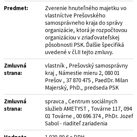
Predmet:
Zverenie hnuteľného majetku vo
vlastníctve Prešovského
samosprávneho kraja do správy
organizácie, ktorá je rozpočtovou
organizáciou v zriaďovateľskej
pôsobnosti PSK. Ďalšie špecifiká
uvedené v čl.II tejto zmluvy.
Zmluvná
vlastník , Prešovský samosprávny
strana:
kraj , Námestie mieru 2, 080 01
Prešov , 37 870 475 , PaedDr. Milan
Majerský, PhD., predseda PSK
Zmluvná
spravca , Centrum sociálnych
strana:
služieb AMETYST , Továrne 117, 094
01 Továrne , 00 696 374 , PhDr. Jozef
Sabol - riaditeľ zariadenia
Hodnota
1 030,80 € s DPH