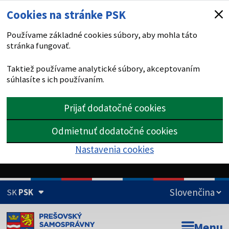
Cookies na stránke PSK
Používame základné cookies súbory, aby mohla táto
stránka fungovať.
Taktiež používame analytické súbory, akceptovaním
súhlasíte s ich používaním.
Prijať dodatočné cookies
Odmietnuť dodatočné cookies
Nastavenia cookies
SK
PSK
Doména psk.sk je oficiálna
Menu