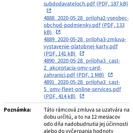
subdodavateloch.pdf (PDF, 187 kB)
4888_2020-05-28_priloha2-vseobec-
obchod-podmienky.pdf (PDF, 133
kB)
4889_2020-05-28_priloha3-zmluva-
vystavenie-platobnej-karty.pdf
(PDF, 141 kB)
4890_2020-05-28_priloha3_cast-
2_akceptacia-omv-card-
zahranici.pdf (PDF, 1 MB)
4891_2020-05-28_priloha3_cast-
5_omv-fleet-online-services.pdf
(PDF, 414 kB)
Poznámka:
Táto rámcová zmluva sa uzatvára na
dobu určitú, a to na 12 mesiacov
odo dňa nadobudnutia jej účinnosti
alebo do vyčerpania hodnoty