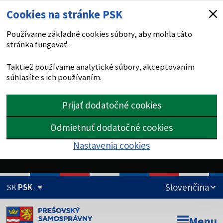
Cookies na stránke PSK
Používame základné cookies súbory, aby mohla táto
stránka fungovať.
Taktiež používame analytické súbory, akceptovaním
súhlasíte s ich používaním.
Prijať dodatočné cookies
Odmietnuť dodatočné cookies
Nastavenia cookies
SK
PSK
Doména psk.sk je oficiálna
Menu