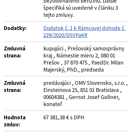
bezolovnatého benzínu. Ďalšie
špecifiká sú uvedené v článku 3
tejto zmluvy.
Dodatky:
Dodatok č. 1 k Rámcovej dohode č.
229/2020/DSVPaKR
Zmluvná
kupujúci , Prešovský samosprávny
strana:
kraj , Námestie mieru 2, 080 01
Prešov , 37 870 475 , PaedDr. Milan
Majerský, PhD., predseda
Zmluvná
predávajúci , OMV Slovensko, s.r.o. ,
strana:
Einsteinova 25, 851 01 Bratislava ,
00604381 , Gernot Josef Gollner,
konateľ
Hodnota
67 381,38 € s DPH
zmluv: