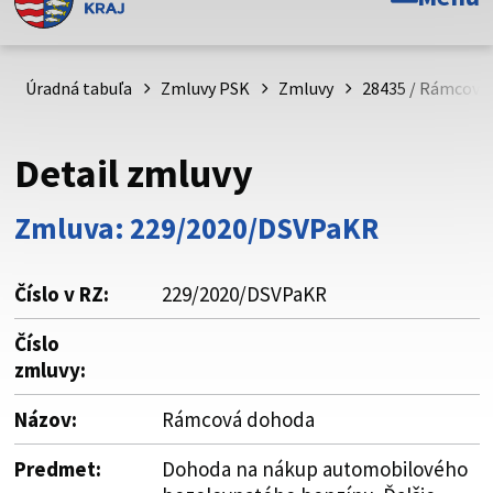
Toto je oficiálna webová stránka Prešovského
samosprávneho kraja. Oficiálne stránky využívajú doménu
psk.sk.
Úradná tabuľa
Zmluvy PSK
Zmluvy
28435 / Rámcová
Táto stránka je zabezpečená
Detail zmluvy
Buďte pozorní a vždy sa uistite, že zdieľate informácie iba
cez zabezpečenú webovú stránku. Zabezpečená stránka
Zmluva: 229/2020/DSVPaKR
vždy začína https:// pred názvom domény webového sídla.
Číslo v RZ:
229/2020/DSVPaKR
Číslo
zmluvy:
Názov:
Rámcová dohoda
Predmet:
Dohoda na nákup automobilového