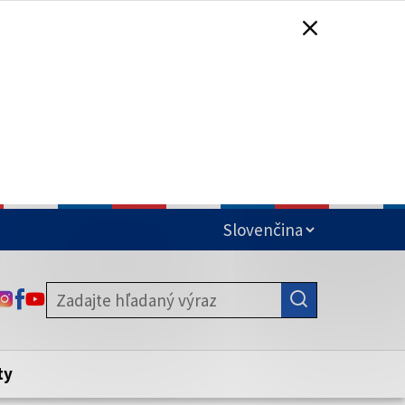
čená
ODKAZ SA OTVORÍ NA NOVEJ KARTE
ODKAZ SA OTVORÍ NA NOVEJ KARTE
ODKAZ SA OTVORÍ NA NOVEJ KARTE
stite, že zdieľate informácie iba cez
nku. Zabezpečená stránka vždy začína
ény webového sídla.
ty