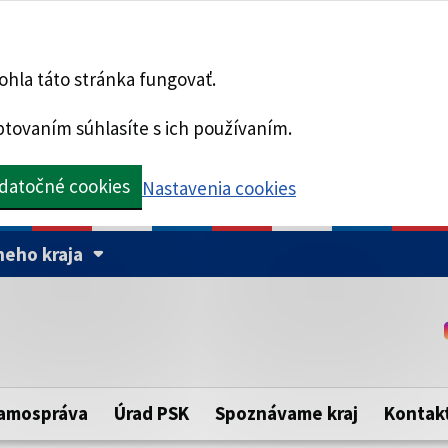
hla táto stránka fungovať.
tovaním súhlasíte s ich používaním.
datočné cookies
Nastavenia cookies
eho kraja
Táto stránka je zabezpe
Buďte pozorní a vždy sa ui
ého samosprávneho kraja.
zabezpečenú webovú strá
https:// pred názvom dom
amospráva
Úrad PSK
Spoznávame kraj
Kontak