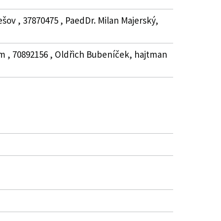
šov , 37870475 , PaedDr. Milan Majerský,
em , 70892156 , Oldřich Bubeníček, hajtman