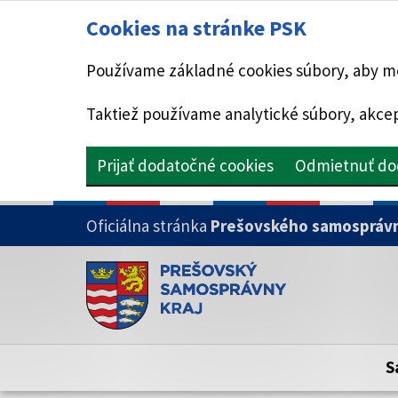
Cookies na stránke PSK
Používame základné cookies súbory, aby mo
Taktiež používame analytické súbory, akcep
Prijať dodatočné cookies
Odmietnuť do
PRESKOČIŤ NA HLAVNÝ OBSAH
Oficiálna stránka
Prešovského samosprávn
Doména psk.sk je oficiálna
Toto je oficiálna webová stránka Prešovsk
Oficiálne stránky využívajú doménu psk.sk.
S