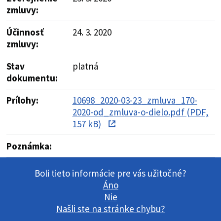
zmluvy:
Účinnosť
24. 3. 2020
zmluvy:
Stav
platná
dokumentu:
Prílohy:
10698_2020-03-23_zmluva_170-
2020-od_zmluva-o-dielo.pdf (PDF,
157 kB)
Poznámka:
Boli tieto informácie pre vás užitočné?
Áno
Nie
Našli ste na stránke chybu?