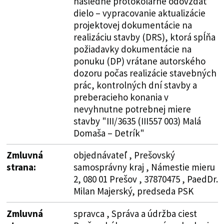
následne protokolárne odovzdať
dielo – vypracovanie aktualizácie
projektovej dokumentácie na
realizáciu stavby (DRS), ktorá spĺňa
požiadavky dokumentácie na
ponuku (DP) vrátane autorského
dozoru počas realizácie stavebných
prác, kontrolných dní stavby a
preberacieho konania v
nevyhnutne potrebnej miere
stavby "III/3635 (III557 003) Malá
Domaša – Detrík"
Zmluvná
objednávateľ , Prešovský
strana:
samosprávny kraj , Námestie mieru
2, 080 01 Prešov , 37870475 , PaedDr.
Milan Majerský, predseda PSK
Zmluvná
spravca , Správa a údržba ciest