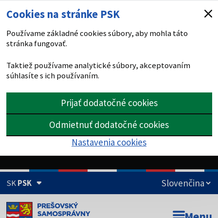
Cookies na stránke PSK
Používame základné cookies súbory, aby mohla táto
stránka fungovať.
Taktiež používame analytické súbory, akceptovaním
súhlasíte s ich používaním.
Prijať dodatočné cookies
Odmietnuť dodatočné cookies
Nastavenia cookies
SK
PSK
Doména psk.sk je oficiálna
Menu