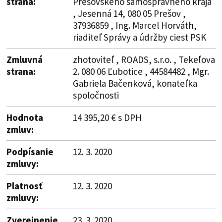
strana:
Prešovského samosprávneho kraja
, Jesenná 14, 080 05 Prešov ,
37936859 , Ing. Marcel Horváth,
riaditeľ Správy a údržby ciest PSK
Zmluvná
zhotoviteľ , ROADS, s.r.o. , Tekeľova
strana:
2. 080 06 Ľubotice , 44584482 , Mgr.
Gabriela Bačenková, konateľka
spoločnosti
Hodnota
14 395,20 € s DPH
zmluv:
Podpísanie
12. 3. 2020
zmluvy:
Platnosť
12. 3. 2020
zmluvy:
Zverejnenie
23. 3. 2020