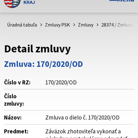
Toto je oficiálna webová stránka Prešovského
samosprávneho kraja. Oficiálne stránky využívajú doménu
psk.sk.
Úradná tabuľa
Zmluvy PSK
Zmluvy
28374 / Zmluva o 
Táto stránka je zabezpečená
Detail zmluvy
Buďte pozorní a vždy sa uistite, že zdieľate informácie iba
cez zabezpečenú webovú stránku. Zabezpečená stránka
Zmluva: 170/2020/OD
vždy začína https:// pred názvom domény webového sídla.
Číslo v RZ:
170/2020/OD
Číslo
zmluvy:
Názov:
Zmluva o dielo č. 170/2020/OD
Predmet:
Záväzok zhotoviteľa vykonať a