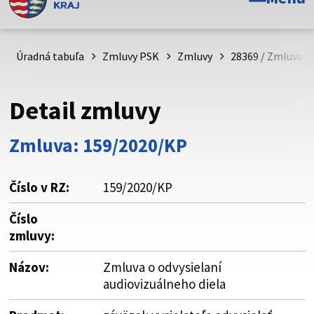
Toto je oficiálna webová stránka Prešovského
samosprávneho kraja. Oficiálne stránky využívajú doménu
psk.sk.
Úradná tabuľa
Zmluvy PSK
Zmluvy
28369 / Zmluva o 
Táto stránka je zabezpečená
Detail zmluvy
Buďte pozorní a vždy sa uistite, že zdieľate informácie iba
cez zabezpečenú webovú stránku. Zabezpečená stránka
Zmluva: 159/2020/KP
vždy začína https:// pred názvom domény webového sídla.
Číslo v RZ:
159/2020/KP
Číslo
zmluvy:
Názov:
Zmluva o odvysielaní
audiovizuálneho diela