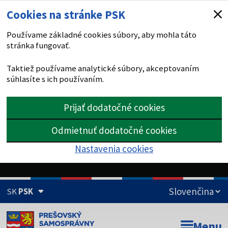
Cookies na stránke PSK
Používame základné cookies súbory, aby mohla táto
stránka fungovať.
Taktiež používame analytické súbory, akceptovaním
súhlasíte s ich používaním.
Prijať dodatočné cookies
Odmietnuť dodatočné cookies
Nastavenia cookies
SK
PSK
Doména psk.sk je oficiálna
Menu