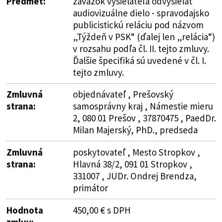
Predmet:
záväzok vysielateľa odvysielať
audiovizuálne dielo - spravodajsko
publicistickú reláciu pod názvom
„Týždeň v PSK“ (ďalej len „relácia“)
v rozsahu podľa čl. II. tejto zmluvy.
Ďalšie špecifiká sú uvedené v čl. I.
tejto zmluvy.
Zmluvná
objednávateľ , Prešovský
strana:
samosprávny kraj , Námestie mieru
2, 080 01 Prešov , 37870475 , PaedDr.
Milan Majerský, PhD., predseda
Zmluvná
poskytovateľ , Mesto Stropkov ,
strana:
Hlavná 38/2, 091 01 Stropkov ,
331007 , JUDr. Ondrej Brendza,
primátor
Hodnota
450,00 € s DPH
zmluv: