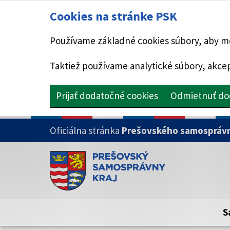
Cookies na stránke PSK
Používame základné cookies súbory, aby mo
Taktiež používame analytické súbory, akcep
Prijať dodatočné cookies
Odmietnuť do
PRESKOČIŤ NA HLAVNÝ OBSAH
Oficiálna stránka
Prešovského samosprávn
Doména psk.sk je oficiálna
Toto je oficiálna webová stránka Prešovsk
Oficiálne stránky využívajú doménu psk.sk.
S