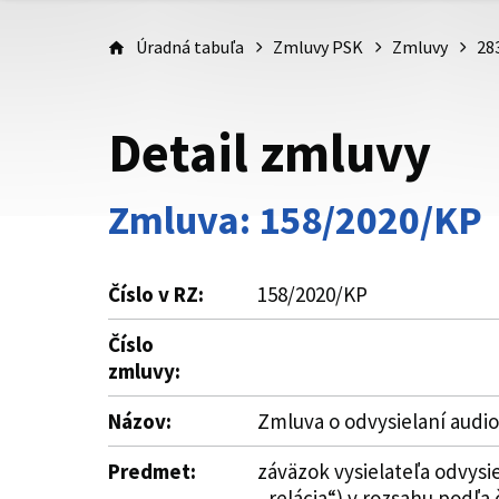
Úradná tabuľa
Zmluvy PSK
Zmluvy
28
Detail zmluvy
Zmluva: 158/2020/KP
Číslo v RZ:
158/2020/KP
Číslo
zmluvy:
Názov:
Zmluva o odvysielaní audio
Predmet:
záväzok vysielateľa odvysi
„relácia“) v rozsahu podľa čl