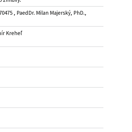
70475 , PaedDr. Milan Majerský, PhD.,
mír Kreheľ