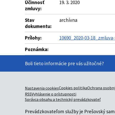
Účinnosť
19. 3. 2020
zmluvy:
Stav
archívna
dokumentu:
Prílohy:
10690_2020-03-18_zmluva-
Poznámka:
Boli tieto informácie pre vás užitočné?
Cookies politika
Ochrana osobný
Nastavenia cookies
RSS
Vyhlásenie o prístupnosti
Správca obsahu a technický prevádzkovateľ
Prevádzkovateľom služby je Prešovský samo