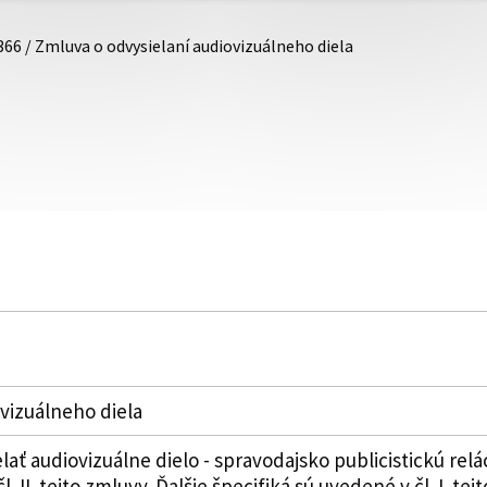
366 / Zmluva o odvysielaní audiovizuálneho diela
vizuálneho diela
elať audiovizuálne dielo - spravodajsko publicistickú re
. II. tejto zmluvy. Ďalšie špecifiká sú uvedené v čl. I. tej