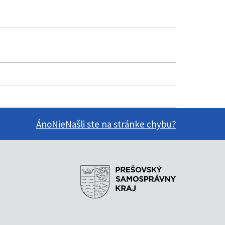
Áno
Nie
Našli ste na stránke chybu?