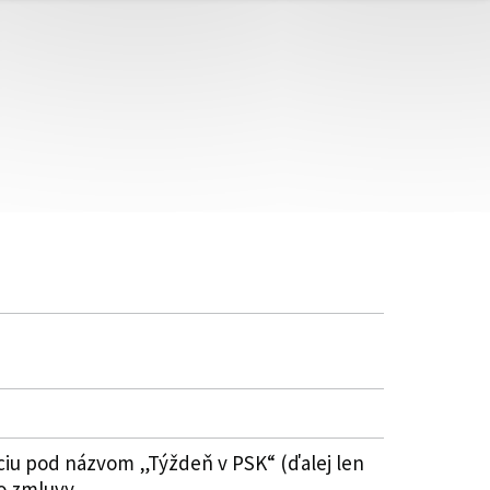
láciu pod názvom „Týždeň v PSK“ (ďalej len
to zmluvy.