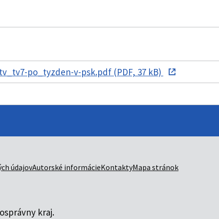
tv_tv7-po_tyzden-v-psk.pdf (PDF, 37 kB)
ch údajov
Autorské informácie
Kontakty
Mapa stránok
správny kraj.