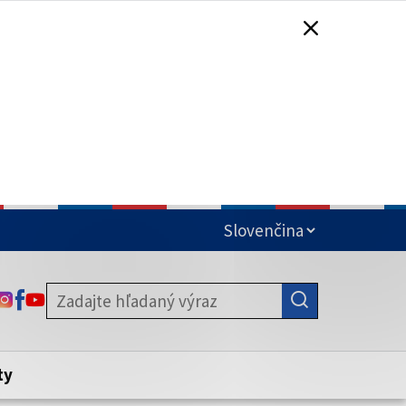
čená
ODKAZ SA OTVORÍ NA NOVEJ KARTE
ODKAZ SA OTVORÍ NA NOVEJ KARTE
ODKAZ SA OTVORÍ NA NOVEJ KARTE
stite, že zdieľate informácie iba cez
nku. Zabezpečená stránka vždy začína
ény webového sídla.
ty