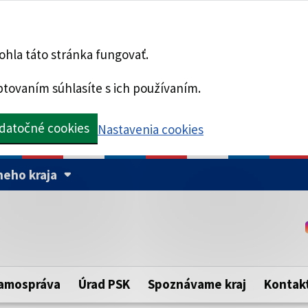
hla táto stránka fungovať.
tovaním súhlasíte s ich používaním.
datočné cookies
Nastavenia cookies
eho kraja
Táto stránka je zabezpe
Buďte pozorní a vždy sa ui
ého samosprávneho kraja.
zabezpečenú webovú strá
https:// pred názvom dom
amospráva
Úrad PSK
Spoznávame kraj
Kontak