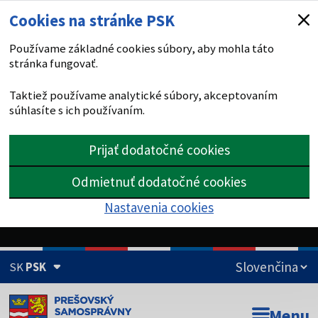
Cookies na stránke PSK
Používame základné cookies súbory, aby mohla táto
stránka fungovať.
Taktiež používame analytické súbory, akceptovaním
súhlasíte s ich používaním.
Prijať dodatočné cookies
Odmietnuť dodatočné cookies
Nastavenia cookies
SK
PSK
Doména psk.sk je oficiálna
Menu