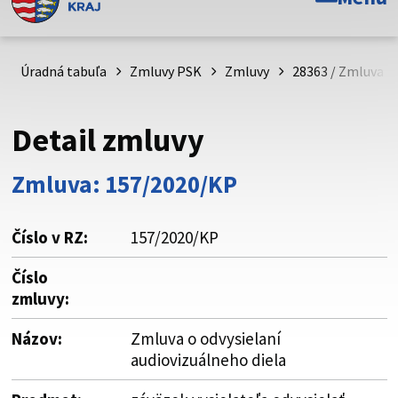
Toto je oficiálna webová stránka Prešovského
samosprávneho kraja. Oficiálne stránky využívajú doménu
psk.sk.
Úradná tabuľa
Zmluvy PSK
Zmluvy
28363 / Zmluva o 
Táto stránka je zabezpečená
Detail zmluvy
Buďte pozorní a vždy sa uistite, že zdieľate informácie iba
cez zabezpečenú webovú stránku. Zabezpečená stránka
Zmluva: 157/2020/KP
vždy začína https:// pred názvom domény webového sídla.
Číslo v RZ:
157/2020/KP
Číslo
zmluvy:
Názov:
Zmluva o odvysielaní
audiovizuálneho diela