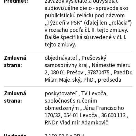
Predmet:
záväzok vysielateľa odvysielať
audiovizuálne dielo - spravodajsko
publicistickú reláciu pod názvom
„Týždeň v PSK“ (ďalej len „relácia“)
v rozsahu podľa čl. II. tejto zmluvy.
Ďalšie špecifiká sú uvedené v čl. I.
tejto zmluvy.
Zmluvná
objednávateľ , Prešovský
strana:
samosprávny kraj , Námestie mieru
2, 080 01 Prešov , 37870475 , PaedDr.
Milan Majerský, PhD., predseda
Zmluvná
poskytovateľ , TV Levoča,
strana:
spoločnosť s ručením
obmedzeným , Jána Francisciho
170/32, 054 01 Levoča , 36 600 113 ,
RNDr. Vladimír Adamkovič
Hodnota
2 150,00 € s DPH