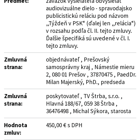
Predmet:
záväzok vysielateľa odvysielať
audiovizuálne dielo - spravodajsko
publicistickú reláciu pod názvom
„Týždeň v PSK“ (ďalej len „relácia“)
v rozsahu podľa čl. II. tejto zmluvy.
Ďalšie špecifiká sú uvedené v čl. I.
tejto zmluvy.
Zmluvná
objednávateľ , Prešovský
strana:
samosprávny kraj , Námestie mieru
2, 080 01 Prešov , 37870475 , PaedDr.
Milan Majerský, PhD., predseda
Zmluvná
poskytovateľ , TV Štrba, s.r.o. ,
strana:
Hlavná 188/67, 059 38 Štrba ,
36476498 , Michal Sýkora, starosta
Hodnota
450,00 € s DPH
zmluv: