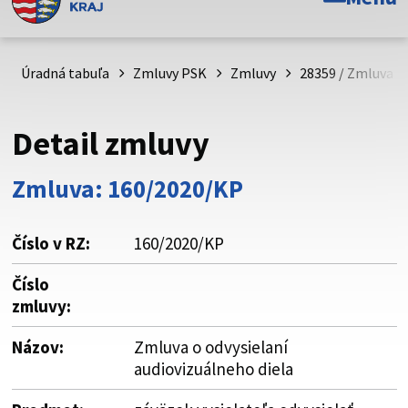
Toto je oficiálna webová stránka Prešovského
samosprávneho kraja. Oficiálne stránky využívajú doménu
psk.sk.
Úradná tabuľa
Zmluvy PSK
Zmluvy
28359 / Zmluva o 
Táto stránka je zabezpečená
Detail zmluvy
Buďte pozorní a vždy sa uistite, že zdieľate informácie iba
cez zabezpečenú webovú stránku. Zabezpečená stránka
Zmluva: 160/2020/KP
vždy začína https:// pred názvom domény webového sídla.
Číslo v RZ:
160/2020/KP
Číslo
zmluvy:
Názov:
Zmluva o odvysielaní
audiovizuálneho diela