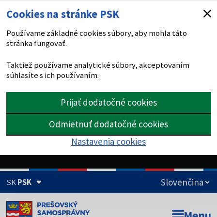
Cookies na stránke PSK
Používame základné cookies súbory, aby mohla táto
stránka fungovať.
Taktiež používame analytické súbory, akceptovaním
súhlasíte s ich používaním.
Prijať dodatočné cookies
Odmietnuť dodatočné cookies
Nastavenia cookies
SK
PSK
Doména psk.sk je oficiálna
Menu