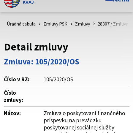
Toto je oficiálna webová stránka Prešovského
samosprávneho kraja. Oficiálne stránky využívajú doménu
psk.sk.
Úradná tabuľa
Zmluvy PSK
Zmluvy
28307 / Zmluva o
Táto stránka je zabezpečená
Detail zmluvy
Buďte pozorní a vždy sa uistite, že zdieľate informácie iba
cez zabezpečenú webovú stránku. Zabezpečená stránka
Zmluva: 105/2020/OS
vždy začína https:// pred názvom domény webového sídla.
Číslo v RZ:
105/2020/OS
Číslo
zmluvy:
Názov:
Zmluva o poskytovaní finančného
príspevku na prevádzku
poskytovanej sociálnej služby