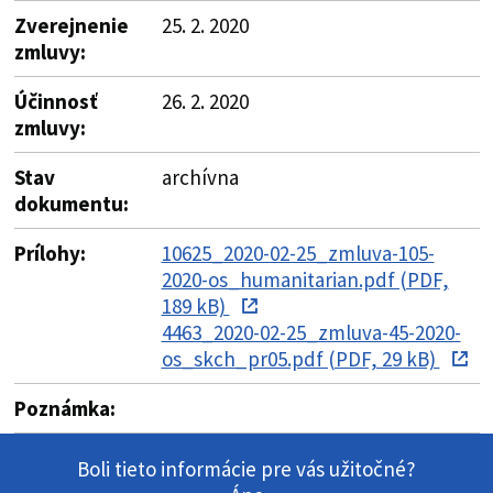
Zverejnenie
25. 2. 2020
zmluvy:
Účinnosť
26. 2. 2020
zmluvy:
Stav
archívna
dokumentu:
Prílohy:
10625_2020-02-25_zmluva-105-
2020-os_humanitarian.pdf (PDF,
189 kB)
4463_2020-02-25_zmluva-45-2020-
os_skch_pr05.pdf (PDF, 29 kB)
Poznámka:
Boli tieto informácie pre vás užitočné?