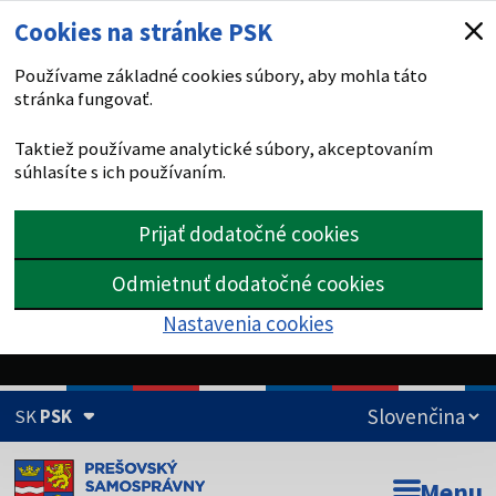
Cookies na stránke PSK
Používame základné cookies súbory, aby mohla táto
stránka fungovať.
Taktiež používame analytické súbory, akceptovaním
súhlasíte s ich používaním.
Prijať dodatočné cookies
Odmietnuť dodatočné cookies
Nastavenia cookies
SK
PSK
Doména psk.sk je oficiálna
Menu