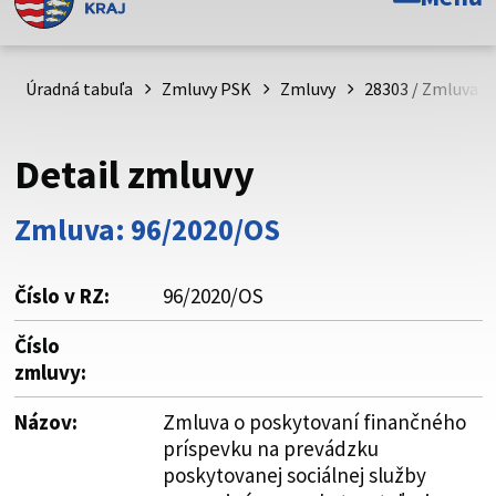
Toto je oficiálna webová stránka Prešovského
samosprávneho kraja. Oficiálne stránky využívajú doménu
psk.sk.
Úradná tabuľa
Zmluvy PSK
Zmluvy
28303 / Zmluva o
Táto stránka je zabezpečená
Detail zmluvy
Buďte pozorní a vždy sa uistite, že zdieľate informácie iba
cez zabezpečenú webovú stránku. Zabezpečená stránka
Zmluva: 96/2020/OS
vždy začína https:// pred názvom domény webového sídla.
Číslo v RZ:
96/2020/OS
Číslo
zmluvy:
Názov:
Zmluva o poskytovaní finančného
príspevku na prevádzku
poskytovanej sociálnej služby