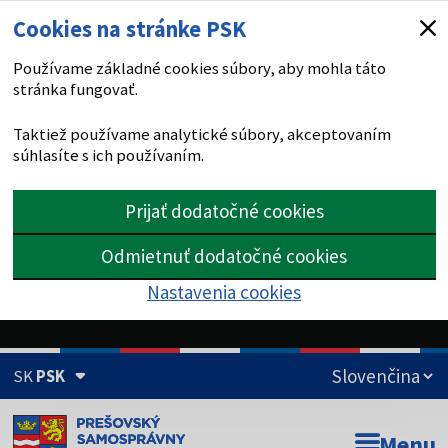
Cookies na stránke PSK
Používame základné cookies súbory, aby mohla táto
stránka fungovať.
Taktiež používame analytické súbory, akceptovaním
súhlasíte s ich používaním.
Prijať dodatočné cookies
Odmietnuť dodatočné cookies
Nastavenia cookies
SK
PSK
Doména psk.sk je oficiálna
Menu