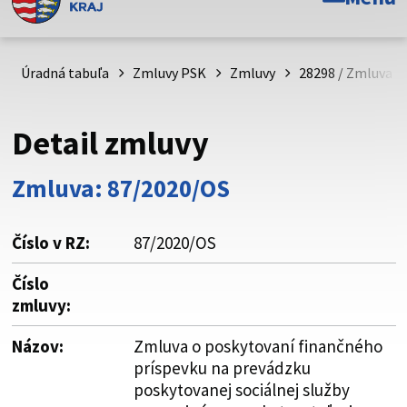
Toto je oficiálna webová stránka Prešovského
samosprávneho kraja. Oficiálne stránky využívajú doménu
psk.sk.
Úradná tabuľa
Zmluvy PSK
Zmluvy
28298 / Zmluva o
Táto stránka je zabezpečená
Detail zmluvy
Buďte pozorní a vždy sa uistite, že zdieľate informácie iba
cez zabezpečenú webovú stránku. Zabezpečená stránka
Zmluva: 87/2020/OS
vždy začína https:// pred názvom domény webového sídla.
Číslo v RZ:
87/2020/OS
Číslo
zmluvy:
Názov:
Zmluva o poskytovaní finančného
príspevku na prevádzku
poskytovanej sociálnej služby