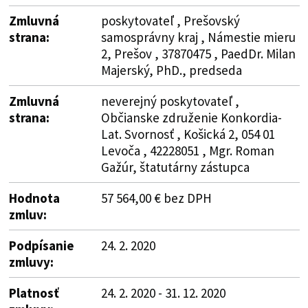
Zmluvná
poskytovateľ , Prešovský
strana:
samosprávny kraj , Námestie mieru
2, Prešov , 37870475 , PaedDr. Milan
Majerský, PhD., predseda
Zmluvná
neverejný poskytovateľ ,
strana:
Občianske združenie Konkordia-
Lat. Svornosť , Košická 2, 054 01
Levoča , 42228051 , Mgr. Roman
Gažúr, štatutárny zástupca
Hodnota
57 564,00 € bez DPH
zmluv:
Podpísanie
24. 2. 2020
zmluvy:
Platnosť
24. 2. 2020 - 31. 12. 2020