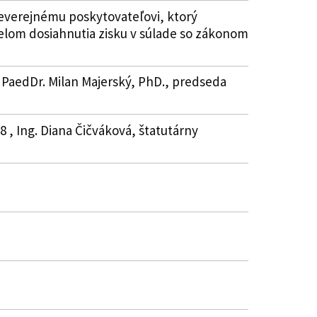
everejnému poskytovateľovi, ktorý
čelom dosiahnutia zisku v súlade so zákonom
 PaedDr. Milan Majerský, PhD., predseda
 , Ing. Diana Čičváková, štatutárny