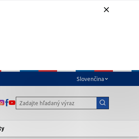
čená
ODKAZ SA OTVORÍ NA NOVEJ KARTE
ODKAZ SA OTVORÍ NA NOVEJ KARTE
ODKAZ SA OTVORÍ NA NOVEJ KARTE
stite, že zdieľate informácie iba cez
nku. Zabezpečená stránka vždy začína
ény webového sídla.
ty