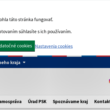
hla táto stránka fungovať.
tovaním súhlasíte s ich používaním.
datočné cookies
Nastavenia cookies
eho kraja
Táto stránka je zabezpe
Buďte pozorní a vždy sa ui
ého samosprávneho kraja.
zabezpečenú webovú strá
https:// pred názvom dom
amospráva
Úrad PSK
Spoznávame kraj
Kontak