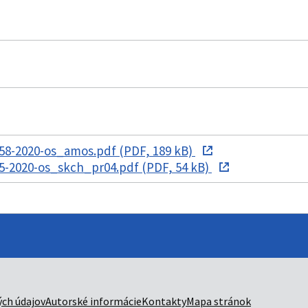
58-2020-os_amos.pdf (PDF, 189 kB)
5-2020-os_skch_pr04.pdf (PDF, 54 kB)
ch údajov
Autorské informácie
Kontakty
Mapa stránok