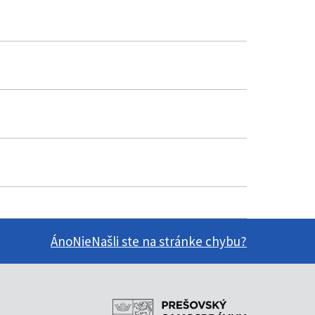
Áno
Nie
Našli ste na stránke chybu?