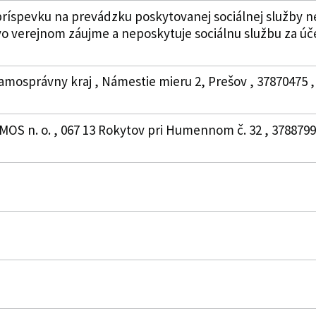
ríspevku na prevádzku poskytovanej sociálnej služby n
vo verejnom záujme a neposkytuje sociálnu službu za ú
amosprávny kraj , Námestie mieru 2, Prešov , 37870475 ,
MOS n. o. , 067 13 Rokytov pri Humennom č. 32 , 37887998