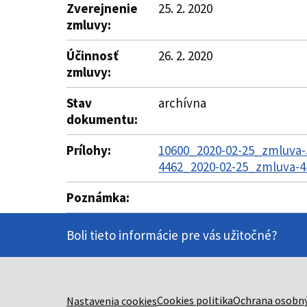
Zverejnenie
25. 2. 2020
zmluvy:
Účinnosť
26. 2. 2020
zmluvy:
Stav
archívna
dokumentu:
Prílohy:
10600_2020-02-25_zmluva-
4462_2020-02-25_zmluva-4
Poznámka:
Boli tieto informácie pre vás užitočné?
Cookies politika
Ochrana osobný
Nastavenia cookies