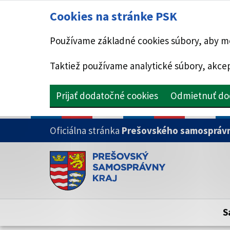
Cookies na stránke PSK
Používame základné cookies súbory, aby mo
Taktiež používame analytické súbory, akcep
Prijať dodatočné cookies
Odmietnuť do
PRESKOČIŤ NA HLAVNÝ OBSAH
Oficiálna stránka
Prešovského samosprávn
Doména psk.sk je oficiálna
Toto je oficiálna webová stránka Prešovsk
Oficiálne stránky využívajú doménu psk.sk.
S