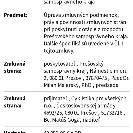
samosprávneho kraja
Predmet:
Úprava zmluvných podmienok,
práv a povinností zmluvných strán
pri poskytnutí dotácie z rozpočtu
Prešovského samosprávneho kraja.
Ďalšie špecifiká sú uvedené v Čl. I
tejto zmluvy.
Zmluvná
poskytovateľ , Prešovský
strana:
samosprávny kraj , Námestie mieru
2, 080 01 Prešov , 37870475 , PaedDr.
Milan Majerský, PhD., predseda
Zmluvná
prijímateľ , Cyklistika pre všetkých
strana:
n.o. , Československej armády
4692/25, 080 01 Prešov , 51732718 ,
Bc. Matúš Goga, riaditeľ
Hodnota
42 350,00 € s DPH