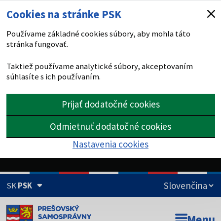
Cookies na stránke PSK
Používame základné cookies súbory, aby mohla táto
stránka fungovať.
Taktiež používame analytické súbory, akceptovaním
súhlasíte s ich používaním.
Prijať dodatočné cookies
Odmietnuť dodatočné cookies
Nastavenia cookies
SK
PSK
Doména psk.sk je oficiálna
Menu