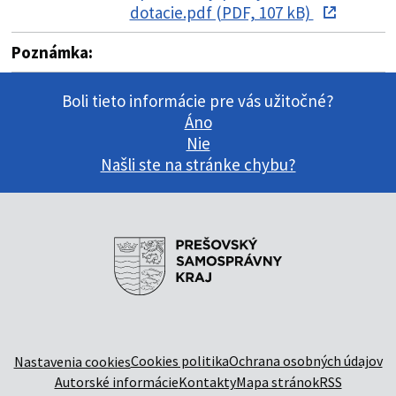
dotacie.pdf (PDF, 107 kB)
Poznámka:
Boli tieto informácie pre vás užitočné?
Áno
Nie
Našli ste na stránke chybu?
Cookies politika
Ochrana osobných údajov
Nastavenia cookies
Autorské informácie
Kontakty
Mapa stránok
RSS