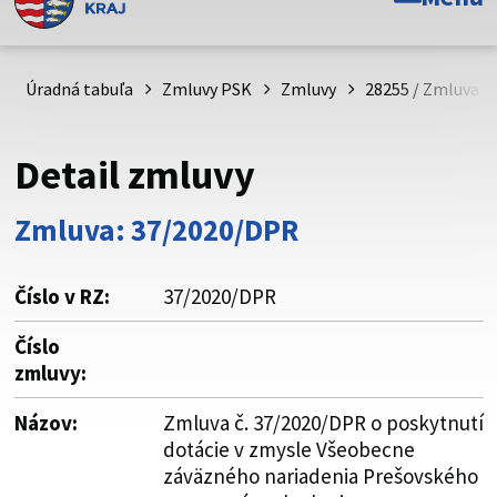
Toto je oficiálna webová stránka Prešovského
samosprávneho kraja. Oficiálne stránky využívajú doménu
psk.sk.
Úradná tabuľa
Zmluvy PSK
Zmluvy
28255 / Zmluva č
Táto stránka je zabezpečená
Detail zmluvy
Buďte pozorní a vždy sa uistite, že zdieľate informácie iba
cez zabezpečenú webovú stránku. Zabezpečená stránka
Zmluva: 37/2020/DPR
vždy začína https:// pred názvom domény webového sídla.
Číslo v RZ:
37/2020/DPR
Číslo
zmluvy:
Názov:
Zmluva č. 37/2020/DPR o poskytnutí
dotácie v zmysle Všeobecne
záväzného nariadenia Prešovského