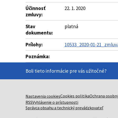
Účinnosť
22. 1. 2020
zmluvy:
Stav
platná
dokumentu:
Prílohy:
10533_2020-01-21_zmluva
Poznámka:
Boli tieto informácie pre vás užitočné?
Cookies politika
Ochrana osobný
Nastavenia cookies
RSS
Vyhlásenie o prístupnosti
Správca obsahu a technický prevádzkovateľ