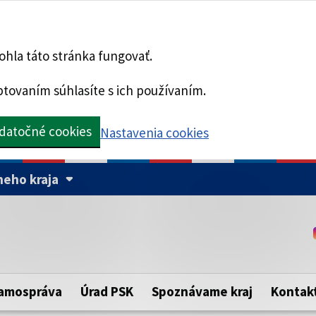
hla táto stránka fungovať.
tovaním súhlasíte s ich používaním.
datočné cookies
Nastavenia cookies
eho kraja
Táto stránka je zabezpe
Buďte pozorní a vždy sa ui
ého samosprávneho kraja.
zabezpečenú webovú strá
https:// pred názvom dom
amospráva
Úrad PSK
Spoznávame kraj
Kontak