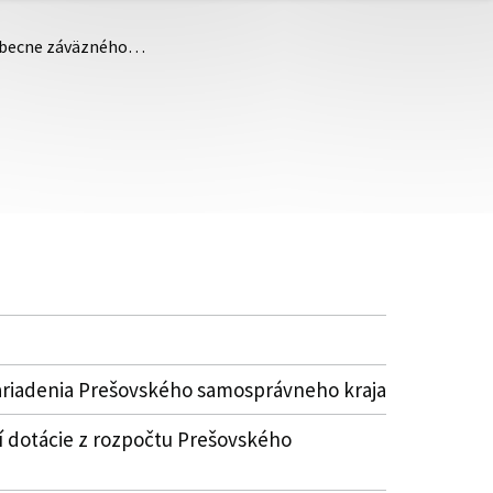
šeobecne záväzného…
ariadenia Prešovského samosprávneho kraja
 dotácie z rozpočtu Prešovského