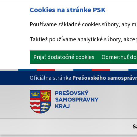
Cookies na stránke PSK
Používame základné cookies súbory, aby mo
Taktiež používame analytické súbory, akcep
Prijať dodatočné cookies
Odmietnuť do
PRESKOČIŤ NA HLAVNÝ OBSAH
Oficiálna stránka
Prešovského samosprávn
Doména psk.sk je oficiálna
Toto je oficiálna webová stránka Prešovsk
Oficiálne stránky využívajú doménu psk.sk.
S