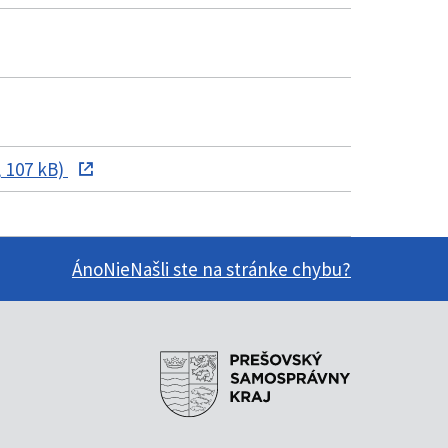
 107 kB)
Áno
Nie
Našli ste na stránke chybu?