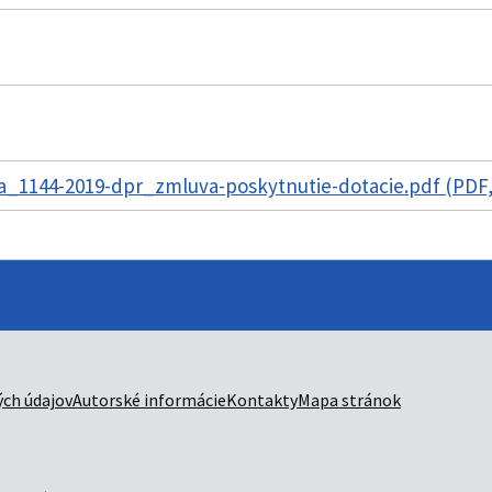
_1144-2019-dpr_zmluva-poskytnutie-dotacie.pdf (PDF,
ch údajov
Autorské informácie
Kontakty
Mapa stránok