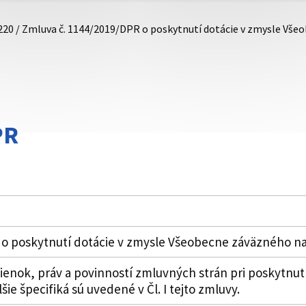
220 / Zmluva č. 1144/2019/DPR o poskytnutí dotácie v zmysle V
PR
 o poskytnutí dotácie v zmysle Všeobecne záväzného n
nok, práv a povinností zmluvných strán pri poskytnutí
ie špecifiká sú uvedené v Čl. I tejto zmluvy.