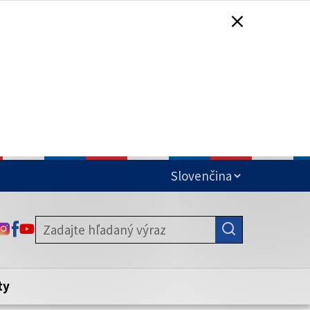
čená
ODKAZ SA OTVORÍ NA NOVEJ KARTE
ODKAZ SA OTVORÍ NA NOVEJ KARTE
ODKAZ SA OTVORÍ NA NOVEJ KARTE
stite, že zdieľate informácie iba cez
nku. Zabezpečená stránka vždy začína
ény webového sídla.
ty